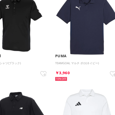
l
PUMA
シャツ(ブラック)
TEAMGOAL マルチ ポロ(ネイビー)
0
￥3,960
10%