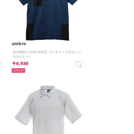
umbro
【UMBRO COACHERS】コーチャーズポロシャ
ツ(ネイビー)
￥6,930
22%