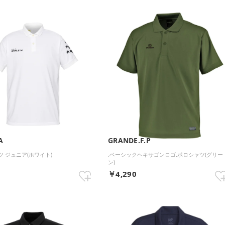
A
GRANDE.F.P
ツ ジュニア(ホワイト)
.ベーシックヘキサゴンロゴ.ポロシャツ(グリー
ン)
0
￥4,290