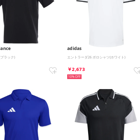
lance
adidas
(ブラック)
エントラーダ26 ポロシャツ(ホワイト)
0
￥2,673
10%