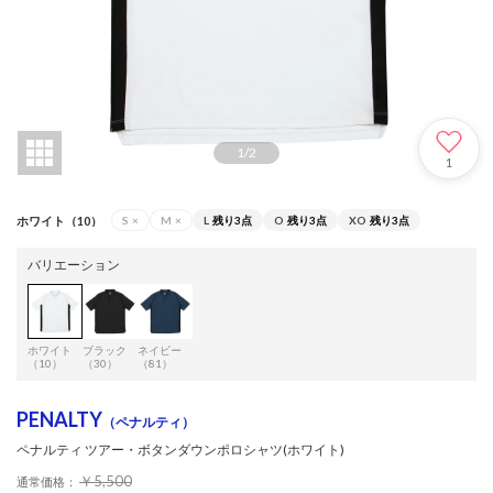
1
/
2
1
ホワイト（10）
S
×
M
×
L
残り3点
O
残り3点
XO
残り3点
バリエーション
ホワイト
ブラック
ネイビー
（10）
（30）
（81）
PENALTY
（ペナルティ）
ペナルティ ツアー・ボタンダウンポロシャツ(ホワイト)
￥5,500
通常価格：