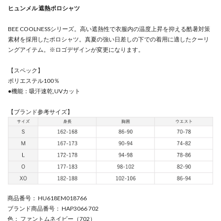
ヒュンメル 遮熱ポロシャツ
BEE COOLNESSシリーズ。高い遮熱性で衣服内の温度上昇を抑える酷暑対策
素材を採用したポロシャツ。真夏の強い日差しの下での着用に適したクーリ
ングアイテム。※ロゴデザインが変更になります。
【スペック】
ポリエステル100％
●機能：吸汗速乾,UVカット
【ブランド参考サイズ】
商品番号
： HU618EM018766
ブランド商品番号
： HAP3066 702
色
： ファントムネイビー（702）