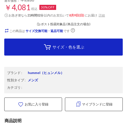
￥5,830
通常価格：
￥4,081
30%OFF
税込
お急ぎ便なら
以内
のお支払いで
8月9日(日)
にお届け
詳細
21時間02分
ポスト投函対象品 (単品注文の場合)
この商品は
サイズ交換可能・返品可能
です
サイズ・色を選ぶ
ブランド
:
hummel
（ヒュンメル）
性別タイプ
:
メンズ
カテゴリ
:
お気に入り登録
マイブランドに登録
商品説明