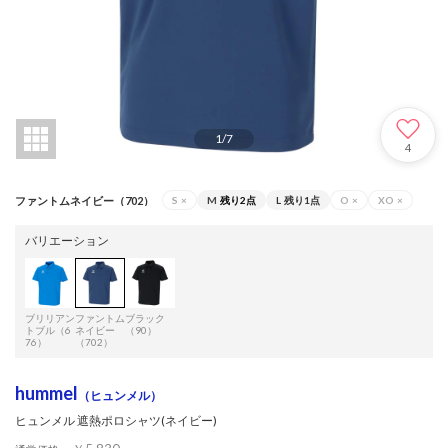
1
/
7
4
ファントムネイビー（702）
S
×
M
残り2点
L
残り1点
O
×
XO
×
バリエーション
ブリリアン
ファントム
ブラック
トブル（6
ネイビー
（90）
76）
（702）
hummel
（ヒュンメル）
ヒュンメル 遮熱ポロシャツ(ネイビー)