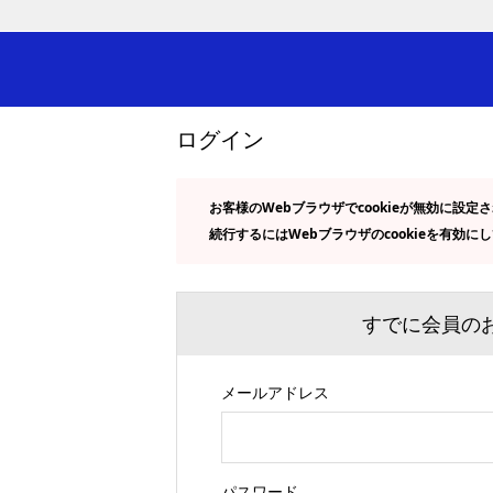
ログイン
お客様のWebブラウザでcookieが無効に設
続行するにはWebブラウザのcookieを有効に
すでに会員の
メールアドレス
Begin typing for results.
パスワード