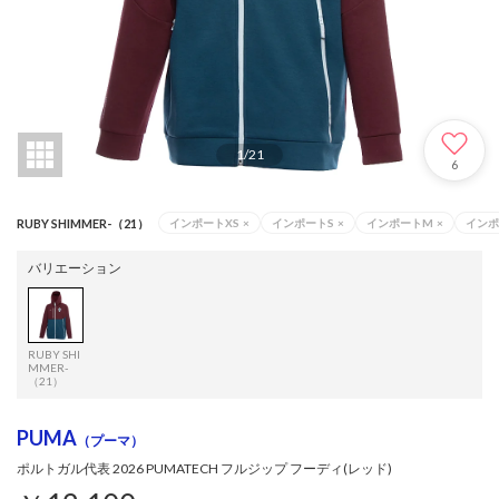
1
/
21
6
RUBY SHIMMER-（21）
インポートXS
×
インポートS
×
インポートM
×
インポ
バリエーション
RUBY SHI
MMER-
（21）
PUMA
（プーマ）
ポルトガル代表 2026 PUMATECH フルジップ フーディ(レッド)