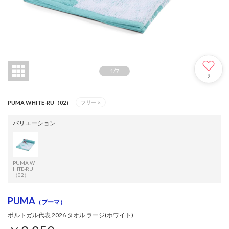
1
/
7
9
PUMA WHITE-RU（02）
フリー
×
バリエーション
PUMA W
HITE-RU
（02）
PUMA
（プーマ）
ポルトガル代表 2026 タオル ラージ(ホワイト)