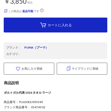
￥3,850
税込
この商品は
返品可能
です
カートに入れる
ブランド
:
PUMA
（プーマ）
カテゴリ
:
お気に入り登録
マイブランドに登録
商品説明
ポルトガル代表 2026 タオル ラージ
商品番号
： PU630DU095349
ブランド商品番号
： 054749 02