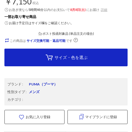
￥7,150
税込
お急ぎ便なら
以内
のお支払いで
8月8日(土)
にお届け
詳細
5時間46分
一部お取り寄せ商品
お届け予定日はサイズ欄をご確認ください。
ポスト投函対象品 (単品注文の場合)
この商品は
サイズ交換可能・返品可能
です
サイズ・色を選ぶ
ブランド
:
PUMA
（プーマ）
性別タイプ
:
メンズ
カテゴリ
:
お気に入り登録
マイブランドに登録