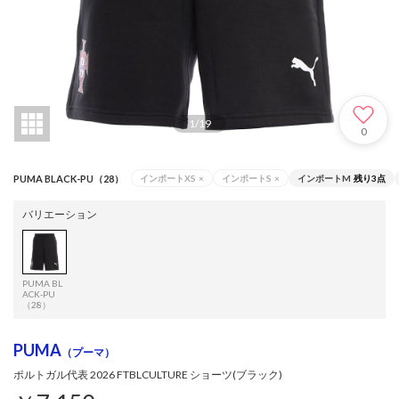
1
/
19
0
PUMA BLACK-PU（28）
インポートXS
×
インポートS
×
インポートM
残り3点
バリエーション
PUMA BL
ACK-PU
（28）
PUMA
（プーマ）
ポルトガル代表 2026 FTBLCULTURE ショーツ(ブラック)