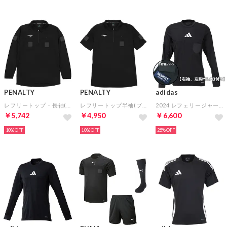
PENALTY
PENALTY
adidas
レフリートップ・長袖(ブラック)
レフリートップ半袖(ブラック)
2024 レフェリージャージー長袖(ブラック)【右袖、左胸ベルクロ付き】
￥5,742
￥4,950
￥6,600
10%
10%
25%