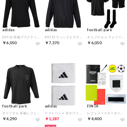
adidas
adidas
football park
ENT22 長袖プラクティスシャツ(ブラック×ホワイト)
ENT22 ウィンドピステシャツ(ブラック×ホワイト)
オリジナル レフェリーウェアセット(ブラック)
￥6,050
￥7,370
￥6,050
football park
adidas
FINTA
オリジナル 長袖レフェリーシャツ(ブラック)
リストバンド S(ホワイト)
レフェリースターターセット ワッペン2種付き
￥4,290
￥1,287
￥4,400
10%