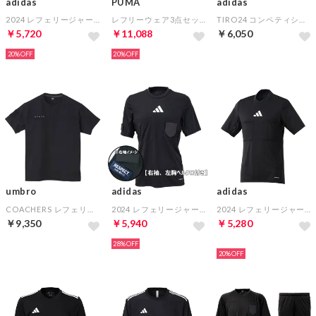
adidas
PUMA
adidas
2024 レフェリージャージー長袖(ブラック)
レフリーウェア3点セット(半袖シャツ パンツ ソックス)
TIRO24 コンペティション プラクティスシャツ(ブラック×ホワイト)
￥5,720
￥11,088
￥6,050
20%
20%
umbro
adidas
adidas
COACHERS レフェリカルトップ(ブラック)
2024 レフェリージャージー 半袖(ブラック)【右袖、左胸ベルクロ付き】
2024 レフェリージャージー 半袖(ブラック)
￥9,350
￥5,940
￥5,280
28%
HOT
20%