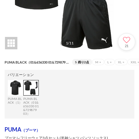
1
/
11
21
PUMA BLACK（01&656330 01&729879 03）
S
残り2点
M
×
L
×
XL
×
XXL
バリエーション
PUMA BL
PUMA BL
ACK（1）
ACK（01&
656330 01
&729879
03）
PUMA
（プーマ）
プーマ レフリーウェア3点セット(半袖シャツ パンツ ソックス)