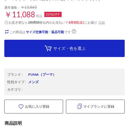
￥13,860
通常価格：
￥11,088
20%OFF
税込
お急ぎ便なら
以内
のお支払いで
8月8日(土)
にお届け
詳細
1時間58分
この商品は
サイズ交換可能・返品可能
です
サイズ・色を選ぶ
ブランド
:
PUMA
（プーマ）
性別タイプ
:
メンズ
カテゴリ
:
お気に入り登録
マイブランドに登録
商品説明