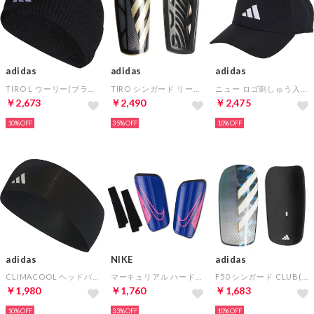
adidas
adidas
adidas
TIRO L ウーリー(ブラック)
TIRO シンガード リーグ(ブラック)
ニュー ロゴ刺しゅう入りベースボール・キャップ(ブラック)
￥2,673
￥2,490
￥2,475
10%
35%
10%
adidas
NIKE
adidas
CLIMACOOL ヘッドバンド(ブラック)
マーキュリアル ハードシェル(ブルー×ブラック×ピンク)
F50 シンガード CLUB(ホワイト×グレー)
￥1,980
￥1,760
￥1,683
10%
33%
10%