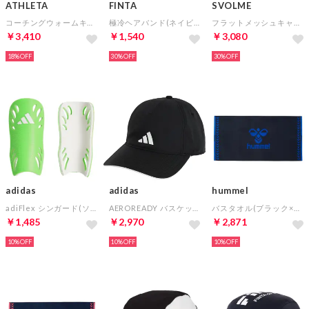
ATHLETA
FINTA
SVOLME
コーチングウォームキャップ(ネイビー)
極冷ヘアバンド(ネイビー)
フラットメッシュキャップ(ネイビー)
￥3,410
￥1,540
￥3,080
18%
30%
30%
adidas
adidas
hummel
adiFlex シンガード(ソーラースライム)
AEROREADY バスケットボールキャップ(ブラック)
バスタオル(ブラック×ブルー)
￥1,485
￥2,970
￥2,871
10%
10%
10%