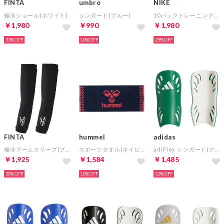
FINTA
umbro
NIKE
極冷ショール(ホワイト)
シンガード(ブルー)
10パックトレーニングコーン(イエロー)
￥1,980
￥990
￥1,980
33%
10%
25%
FINTA
hummel
adidas
極冷アームスリーブ(ブラック)
スポーツタオル(ネイビー×ピンク)
adiFlex シンガード(グリーン)
￥1,925
￥1,584
￥1,485
30%
10%
10%