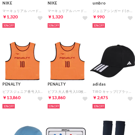
NIKE
NIKE
umbro
マーキュリアル ハードシェル(ブルー×ピンク)
マーキュリアル ハードシェル(レッド×グリーン)
ジュニアシンガード(ホワイト)
￥1,320
￥1,320
￥990
50%
50%
10%
PENALTY
PENALTY
adidas
ビブスジュニア番号入10枚セット(Fオレンジ)
ビブス大人番号入10枚セット(Fオレンジ)
TIRO キャップ(ブラック)
￥13,860
￥13,860
￥2,475
10%
10%
10%