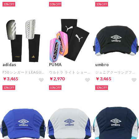
10%
10%
10%
adidas
PUMA
umbro
F50 シンガード LEAGUE(グレー×ホワイト)
ウルトラ ライト ショータイム スリーブ(ブルー×ピンク×オレンジ)
ジュニアクーリングフットボールプラクティスキャップ(ブラック×ブルー×ホワイト)
￥3,465
￥2,970
￥3,465
10%
10%
10%