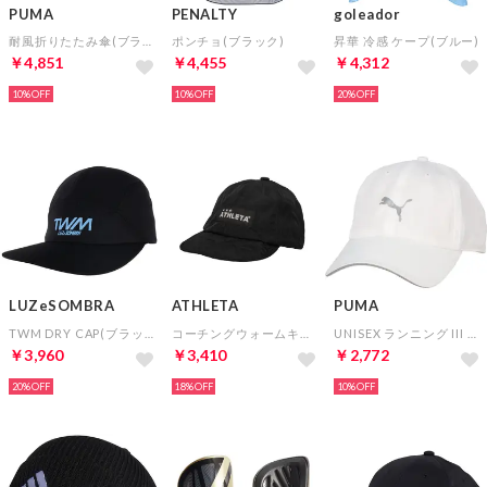
PUMA
PENALTY
goleador
耐風折りたたみ傘(ブラック)
ポンチョ(ブラック)
昇華 冷感 ケープ(ブルー)
￥4,851
￥4,455
￥4,312
10%
10%
20%
LUZeSOMBRA
ATHLETA
PUMA
TWM DRY CAP(ブラック)
コーチングウォームキャップ(ブラック)
UNISEX ランニング III BB キャップ(ホワイト)
￥3,960
￥3,410
￥2,772
20%
18%
10%