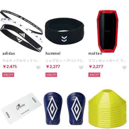
adidas
hummel
molten
マルティプルウィドゥス トレーニング ヘッドバンド3本セット(ブラック×ホワイト)
シェブロン ヘアバンド(ブラック)
スワンセシンガード フレックス Sサイズ(ブラック×レッド)
￥2,475
￥2,277
￥2,277
10%
10%
10%