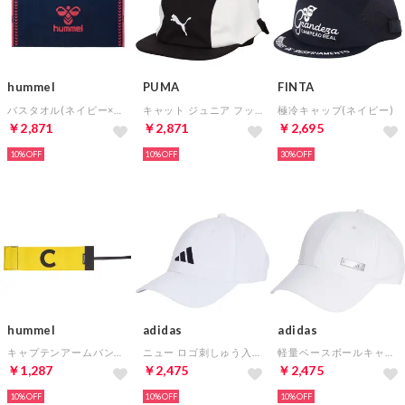
hummel
PUMA
FINTA
バスタオル(ネイビー×ピンク)
キャット ジュニア フットボール キャップ
極冷キャップ(ネイビー)
￥2,871
￥2,871
￥2,695
10%
10%
30%
hummel
adidas
adidas
キャプテンアームバンド C(イエロー)
ニュー ロゴ刺しゅう入りベースボール・キャップ(ホワイト)
軽量ベースボールキャップ(ホワイト)
￥1,287
￥2,475
￥2,475
10%
10%
10%