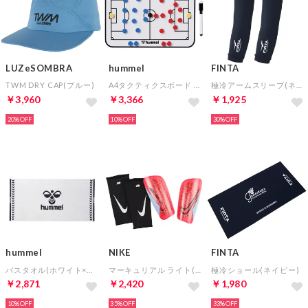
LUZeSOMBRA
hummel
FINTA
TWM DRY CAP(ブルー)
A4タクティクスボード サッカー
極冷アームスリーブ(ネイビー)
￥3,960
￥3,366
￥1,925
20%
10%
30%
hummel
NIKE
FINTA
バスタオル(ホワイト×ブラック)
マーキュリアル ライト(レッド)
極冷ショール(ネイビー)
￥2,871
￥2,420
￥1,980
10%
35%
33%