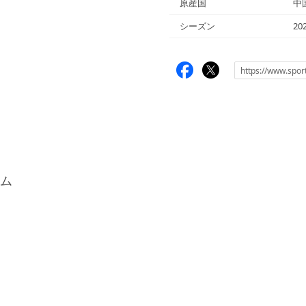
原産国
中
シーズン
20
ム