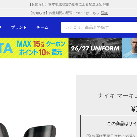
【お知らせ】熊本地域地震の影響による配送遅延
詳細
【お知らせ】お盆期間の配送についてはこちら
詳細
リ
ブランド
チーム
ナイキ マーキ
¥
この商品は
サイ
お届け予定日はサイズ欄を