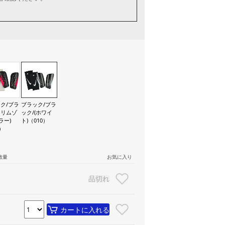
ク/ブラ
ブラック/ブラ
クリムゾ
ック/(ホワイ
ラー)
ト)（010）
）
数量
お気に入り
品切れ
カートに入れる