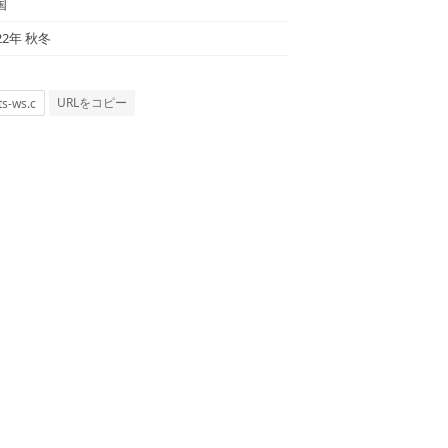
国
22年 秋冬
URLをコピー