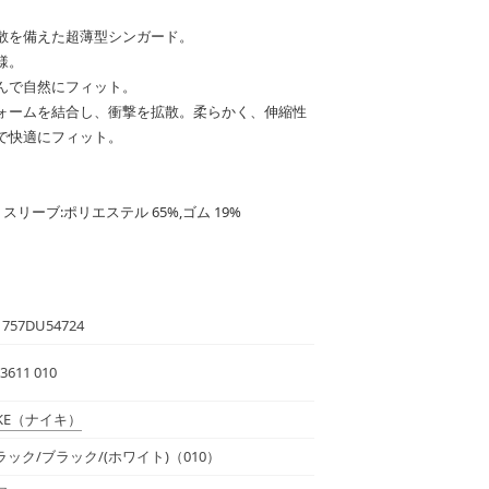
散を備えた超薄型シンガード。
様。
んで自然にフィット。
ォームを結合し、衝撃を拡散。柔らかく、伸縮性
で快適にフィット。
% スリーブ:ポリエステル 65%,ゴム 19%
1757DU54724
3611 010
KE
（ナイキ）
ラック/ブラック/(ホワイト)（010）