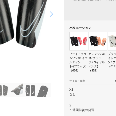
バリエーション
ブライトクリ
オレンジパル
ブラッ
ムゾン/ロイヤ
ス/ブラッ
イト
ルティン
ク/(ロイヤル
ン/(ブ
ト/(ブラック)
パルス)
（014
（636）
（852）
サイズ・在庫
XS
なし
S
１週間前後の発送