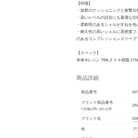
【特徴】
・抜群のクッショニングと衝撃分
・高いレベルの試合にも最適な仕
・柔軟性のあるシェルがすねを包
・耐久性の高いシェルに高密度フ
のあるコンプレッションスリーブ
【スペック】
本体:Kレジン 79%,ＥＶＡ樹脂 21
商品詳細
商品番号
NI
ブランド商品番号
DN
※店舗お問い合わせ用
ブランド名
NI
色
ブ