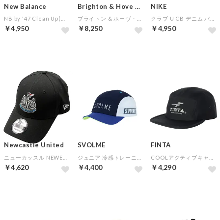
New Balance
Brighton & Hove Albion
NIKE
NB by '47 Clean Up(ブラック)
ブライトン & ホーヴ・アルビオン 47 MVPキャップ(ブラック)
クラブ U CB デニム パッチ キャップ(グレー)
￥4,950
￥8,250
￥4,950
NEW
Newcastle United
SVOLME
FINTA
ニューカッスル NEWERAキャップ(ブラック)
ジュニア 冷感トレーニングキャップ(ネイビー)【★SVOLMEショッパー袋特典：合計7,000円以上対象★】
COOLアクティブキャップ(ブラック)
￥4,620
￥4,400
￥4,290