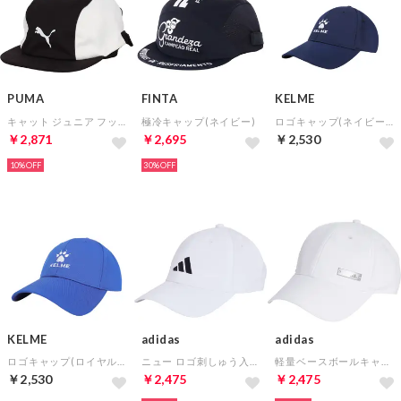
PUMA
FINTA
KELME
キャット ジュニア フットボール キャップ
極冷キャップ(ネイビー)
ロゴキャップ(ネイビー×ホワイト)
￥2,871
￥2,695
￥2,530
10%
30%
KELME
adidas
adidas
ロゴキャップ(ロイヤルブルー×ホワイト)
ニュー ロゴ刺しゅう入りベースボール・キャップ(ホワイト)
軽量ベースボールキャップ(ホワイト)
￥2,530
￥2,475
￥2,475