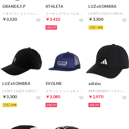
GRANDE.F.P
ATHLETA
LUZeSOMBRA
ヘキサゴン トレーニングキャップ(ブラック×ホワイト)
コーチングウォームキャップ(ネイビー)
LS BIT LOGO CAP(ホワイト)
￥3,520
￥3,410
￥3,300
18%
10
LUZeSOMBRA
SVOLME
adidas
LS BIT LOGO CAP(ブラック)
フラットメッシュキャップ(ネイビー)
AEROREADY バスケットボールキャップ(ブラック)
￥3,300
￥3,080
￥2,970
10
30%
10%