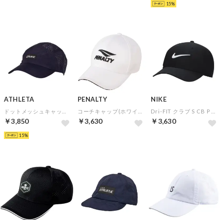
15
ATHLETA
PENALTY
NIKE
ドットメッシュキャップ(ネイビー)
コーチキャップ(ホワイト)【★ペナルティトートバッグ特典：合計7000円以上対象★】
Dri-FIT クラブ S CB P キャップ(ブラック)
￥3,850
￥3,630
￥3,630
15