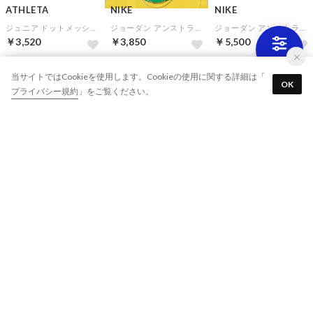
ATHLETA
NIKE
NIKE
ジュニア ドットメッシュキャップ(ネイビー)
ジョーダン アンストラクチャード キャップ P6(ブルー)
ジョーダン アンストラクチャード フラット ビル キャップ P6(ブルー)
￥3,520
￥3,850
￥5,500
15
当サイトではCookieを使用します。Cookieの使用に関する詳細は「
OK
プライバシー規約
」をご覧ください。
LUZeSOMBRA
LUZeSOMBRA
hummel
Jr PLAYFUL CAP(ブルー)
Jr PLAYFUL CAP(ネイビー)
フットボールキャップ(ブラック)
￥3,850
￥3,850
￥4,257
10
10
10%