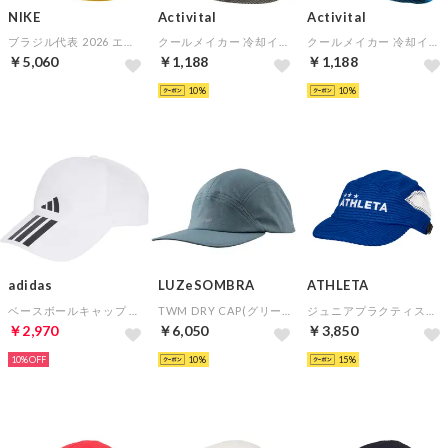
NIKE
Activital
Activital
ブラジル代表 2026 エイペックス バケットハット(イエロー)
クールメイカー 冷却インナーキャップ(グレー)
クールメイカー 冷却インナーキャップ(サックスブルー)
￥5,060
￥1,188
￥1,188
10
10
adidas
LUZeSOMBRA
ATHLETA
ベースボールキャップ スリーストライプス クライマプルーフ(ホワイト)
TWM DRY CAP(グリーン)
ジュニアプラクティスキャップ(ブルー)
￥2,970
￥6,050
￥3,850
10%
10
15