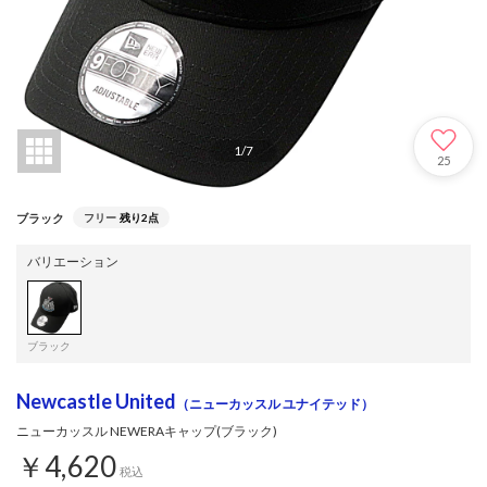
1
/
7
25
ブラック
フリー
残り2点
バリエーション
ブラック
Newcastle United
（ニューカッスル ユナイテッド）
ニューカッスル NEWERAキャップ(ブラック)
￥4,620
税込