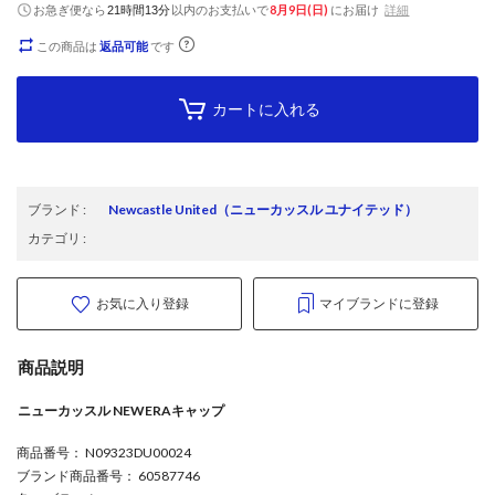
お急ぎ便なら
以内
のお支払いで
8月9日(日)
にお届け
詳細
21時間13分
この商品は
返品可能
です
カートに入れる
ブランド
:
Newcastle United
（ニューカッスル ユナイテッド）
カテゴリ
:
お気に入り登録
マイブランドに登録
商品説明
ニューカッスル NEWERAキャップ
商品番号
： N09323DU00024
ブランド商品番号
： 60587746