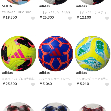
SFIDA
adidas
adidas
TSUBASA J PRO SNOWY 5号球(オレンジ)
コネクト26 プロ 5号球(ホワイト)
コネクト26 コンペティション 5号球(ホワイト)
￥19,800
￥25,300
￥12,100
adidas
adidas
adidas
コネクト26 プロ 5号球(イエロー)
スターランサー トレーニング 5号球(ブルー×オレンジ)
トリオンダ リーグ 5号球(イエロー)
￥25,300
￥5,060
￥5,940