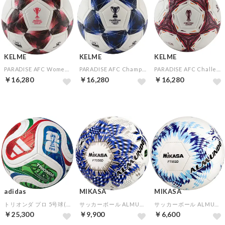
KELME
KELME
KELME
PARADISE AFC Women Champions League 5号球(レッドブラック)
PARADISE AFC Champions League Two 5号球(ブルー)
PARADISE AFC Challenge League 5号球(ワイン)
￥16,280
￥16,280
￥16,280
adidas
MIKASA
MIKASA
トリオンダ プロ 5号球(ホワイト)
サッカーボール ALMUNDO 国際公認球/検定球5号 貼り 芝用(ブルー×ブロンズ)
サッカーボール ALMUNDO 検定球5号 手縫い(ブルー×ライトブルー)
￥25,300
￥9,900
￥6,600