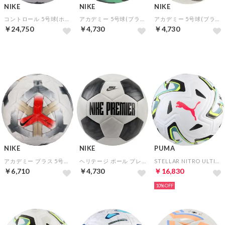
NIKE
NIKE
NIKE
コントロール 5号球(ホワイト)
アカデミー 5号球(ブラック×グリーン)
アカデミー 5号球(ブラック×ホワイト)
￥24,750
￥4,730
￥4,730
NEW
NIKE
NIKE
PUMA
アカデミー プラス 5号球(ホワイト)
ヘリテージ ボール プレミア 5号球(ホワイト×ブラック)
STELLAR NITRO ULTIMATE (FIFA QUALITY PRO) 5号球(ホワイト)
￥6,710
￥4,730
￥16,830
10%