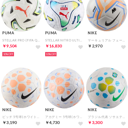
PUMA
PUMA
NIKE
STELLAR PRO (FIFA QUALITY PRO) 5号球(ホワイト)
STELLAR NITRO ULTIMATE LIGA PORTUGAL 5号球(FIFA QUALITY PRO)(ホワイト×ブルー)
マーキュリアル フェード 5号球(ホワイト×オレンジ×ブルー)
￥9,504
￥16,830
￥2,970
10%
10%
NIKE
NIKE
NIKE
ピッチ 5号球(ホワイト×オレンジ×ブルー)
アカデミー 5号球(ホワイト×オレンジ)
ブラジル代表 ソサエティ 5号球(ホワイト×ブルー×グリーン)
￥3,190
￥4,730
￥3,300