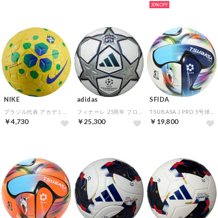
30%
NIKE
adidas
SFIDA
ブラジル代表 アカデミー 5号球(イエロー×グリーン×ブルー)
フィナーレ 25周年 プロ 5号球
TSUBASA J PRO 5号球(ホワイト)
￥4,730
￥25,300
￥19,800