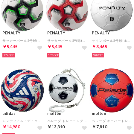
PENALTY
PENALTY
PENALTY
サッカーボール5号球(ホワイト×グリーン)【★ペナルティトートバッグ特典：合計7000円以上対象★】
サッカーボール5号球(ホワイト×レッド)【★ペナルティトートバッグ特典：合計7000円以上対象★】
サインボール5号球(ホワイト)
￥5,445
￥5,445
￥3,465
10%
10%
10%
adidas
molten
molten
ムンディアル・デ・クルーベスFIFA 25 プロ 5号球(ホワイト×ブルー×レッド)
ペレーダ トレーニング テッサー(ホワイト)
ペレーダ キーパートレーニング(蛍光オレンジ×メタリックブルー)
￥14,980
￥13,310
￥7,810