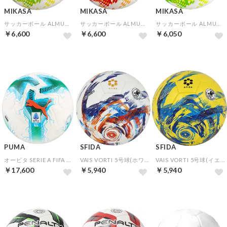
MIKASA
MIKASA
MIKASA
サッカーボール ALMUNDO 検定球5号 手縫い(イエロー×ライトグリーン)
サッカーボール ALMUNDO 検定球5号 手縫い(レッド×オレンジ)
サッカーボール ALMUNDO 検定球5号 シームロック(イエロー×ライトグリーン)
￥6,600
￥6,600
￥6,050
PUMA
SFIDA
SFIDA
オービタ SERIE A FIFA QUALITY PRO 5号球(ホワイト)
VAIS VORTI 5号球(ホワイト×ブルー)
VAIS VORTI 5号球(イエロー×ブルー)
￥17,600
￥5,940
￥5,940