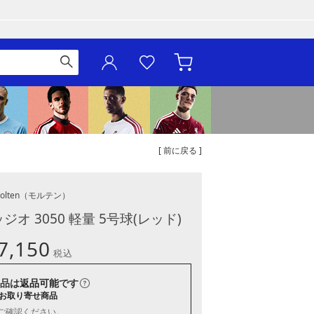
[ 前に戻る ]
olten
（モルテン）
オ 3050 軽量 5号球(レッド)
7,150
税込
品は
返品可能
です
お取り寄せ商品
ご確認ください。