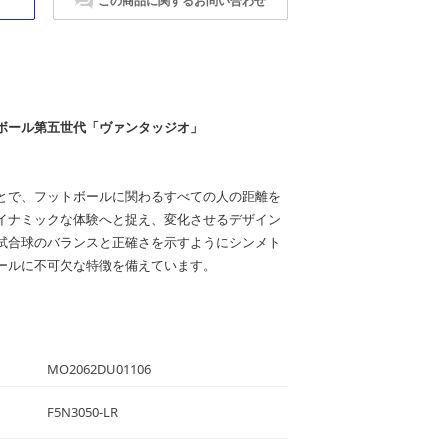
この商品に関するお問い合わせ
ボール第五世代「ヴァンタッジオ」
とで、フットボールに関わるすべての人の距離を
イナミックな体験へと捉え、変化させるデザイン
試合球のバランスと正確さを示すようにシンメト
ールに不可欠な特徴を備えています。
MO2062DU01106
F5N3050-LR