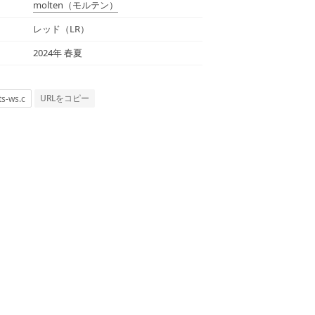
molten
（モルテン）
レッド（LR）
2024年 春夏
URLをコピー