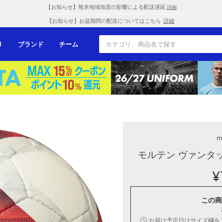
【お知らせ】熊本地域地震の影響による配送遅延
詳細
【お知らせ】お盆期間の配送についてはこちら
詳細
リ
ブランド
チーム
m
モルテン ヴァンタッジ
¥
この商
お届け予定日はサイズ欄を