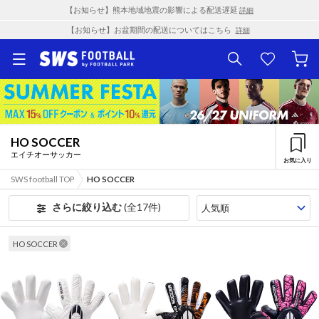
【お知らせ】熊本地域地震の影響による配送遅延
詳細
【お知らせ】お盆期間の配送についてはこちら
詳細
HO SOCCER
エイチオーサッカー
お気に入り
SWS football TOP
HO SOCCER
さらに絞り込む
(全17件)
HO SOCCER