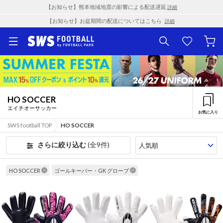
【お知らせ】熊本地域地震の影響による配送遅延
詳細
【お知らせ】お盆期間の配送についてはこちら
詳細
HO SOCCER
エイチオーサッカー
お気に入り
SWS football TOP
HO SOCCER
さらに絞り込む
(全9件)
HO SOCCER
ゴールキーパー・GK グローブ