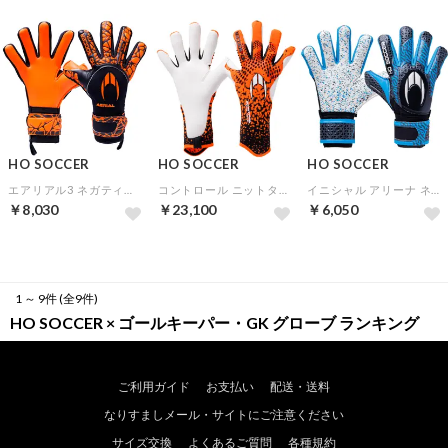
HO SOCCER
HO SOCCER
HO SOCCER
エアリアル3 ネガティブ オレンジスパーク
コントロール ニットタッチ オレンジアラート【★オリジナルGKグローブケース特典★】
イニシャル アリーナ ネガティブ ブルーシャドー
￥8,030
￥23,100
￥6,050
1 ～ 9件 (全9件)
HO SOCCER × ゴールキーパー・GK グローブ ランキング
ご利用ガイド
お支払い
配送・送料
なりすましメール・サイトにご注意ください
サイズ交換
よくあるご質問
各種規約