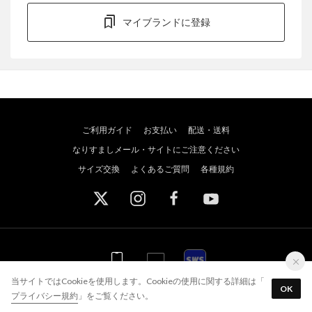
マイブランドに登録
ご利用ガイド
お支払い
配送・送料
なりすましメール・サイトにご注意ください
サイズ交換
よくあるご質問
各種規約
WEB
WEB
アプリ
スポーツウェブショッパーズ
当サイトではCookieを使用します。Cookieの使用に関する詳細は「
OK
アプリを使う
最短当日出荷！
プライバシー規約
」をご覧ください。
© JADE GROUP,Inc. All Rights Reserved
2,500