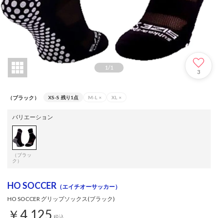
1
/
1
3
（ブラック）
XS-S
残り1点
M-L
×
XL
×
バリエーション
（ブラッ
ク）
HO SOCCER
（エイチオーサッカー）
HO SOCCER グリップソックス(ブラック)
￥4,125
税込