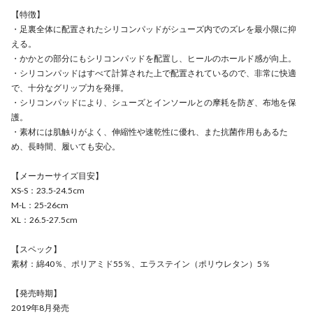
【特徴】
・足裏全体に配置されたシリコンパッドがシューズ内でのズレを最小限に抑
える。
・かかとの部分にもシリコンパッドを配置し、ヒールのホールド感が向上。
・シリコンパッドはすべて計算された上で配置されているので、非常に快適
で、十分なグリップ力を発揮。
・シリコンパッドにより、シューズとインソールとの摩耗を防ぎ、布地を保
護。
・素材には肌触りがよく、伸縮性や速乾性に優れ、また抗菌作用もあるた
め、長時間、履いても安心。
【メーカーサイズ目安】
XS-S：23.5-24.5cm
M-L：25-26cm
XL：26.5-27.5cm
【スペック】
素材：綿40％、ポリアミド55％、エラステイン（ポリウレタン）5％
【発売時期】
2019年8月発売