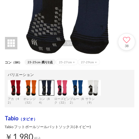
1
/
2
38
コン（84）
23-25cm
残り2点
25-27cm
×
27-29cm
×
バリエーション
アカ（4
オレンジ
コン（8
ローズピン
ブルー（8
サラシ
2）
（52）
4）
ク（32）
2）
（9）
Tabio
（タビオ）
Tabio フットボールソールパットソックス(ネイビー)
￥1,980
税込