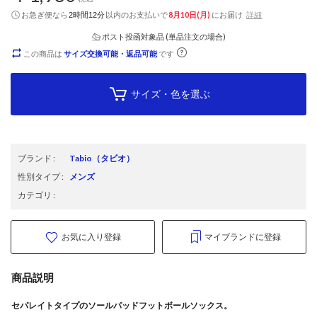
お急ぎ便なら
以内
のお支払いで
8月10日(月)
にお届け
詳細
2時間12分
ポスト投函対象品 (単品注文の場合)
この商品は
サイズ交換可能・返品可能
です
サイズ・色を選ぶ
ブランド
:
Tabio
（タビオ）
性別タイプ
:
メンズ
カテゴリ
:
お気に入り登録
マイブランドに登録
商品説明
セパレイトタイプのソールパッドフットボールソックス。