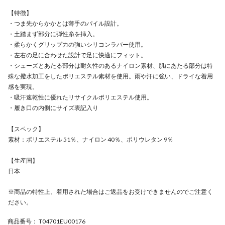
【特徴】
・つま先からかかとは薄手のパイル設計。
・土踏まず部分に弾性糸を挿入。
・柔らかくグリップ力の強いシリコンラバー使用。
・左右の足に合わせた設計で足に快適にフィット。
・シューズとあたる部分は耐久性のあるナイロン素材、肌にあたる部分は特
殊な撥水加工をしたポリエステル素材を使用。雨や汗に強い、ドライな着用
感を実現。
・吸汗速乾性に優れたリサイクルポリエステル使用。
・履き口の内側にサイズ表記入り
【スペック】
素材：ポリエステル 51％、ナイロン 40％、ポリウレタン 9％
【生産国】
日本
※商品の特性上、着用された場合はご返品をお受けできませんのでご注意く
ださい。
商品番号
： T04701EU00176