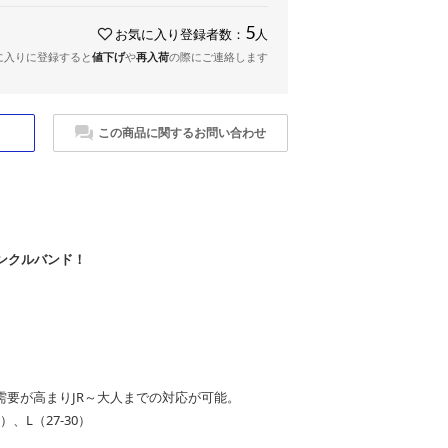
5
お気に入り登録者数：
人
に入りに登録すると
値下げ
や
再入荷
の際にご連絡します
この商品に関するお問い合わせ
ンクルバンド！
の需要が高まりJR～大人までの対応が可能。
）、L（27-30）