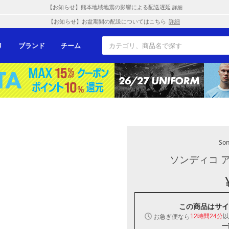
【お知らせ】熊本地域地震の影響による配送遅延
詳細
【お知らせ】お盆期間の配送についてはこちら
詳細
リ
ブランド
チーム
Son
ソンディコ 
この商品は
サイ
以
お急ぎ便なら
12時間24分
一