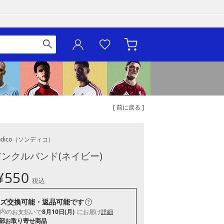
[ 前に戻る ]
dico
（ソンディコ）
アンクルバンド(ネイビー)
¥
550
税込
ズ交換可能・返品可能
です
内
のお支払いで
8月10日(月)
にお届け
詳細
部お取り寄せ商品