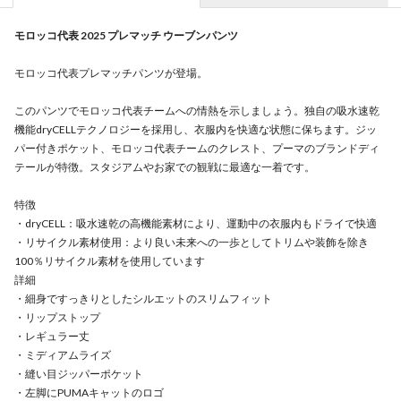
モロッコ代表 2025 プレマッチ ウーブンパンツ
モロッコ代表プレマッチパンツが登場。
このパンツでモロッコ代表チームへの情熱を示しましょう。独自の吸水速乾
機能dryCELLテクノロジーを採用し、衣服内を快適な状態に保ちます。ジッ
パー付きポケット、モロッコ代表チームのクレスト、プーマのブランドディ
テールが特徴。スタジアムやお家での観戦に最適な一着です。
特徴
・dryCELL：吸水速乾の高機能素材により、運動中の衣服内もドライで快適
・リサイクル素材使用：より良い未来への一歩としてトリムや装飾を除き
100％リサイクル素材を使用しています
詳細
・細身ですっきりとしたシルエットのスリムフィット
・リップストップ
・レギュラー丈
・ミディアムライズ
・縫い目ジッパーポケット
・左脚にPUMAキャットのロゴ