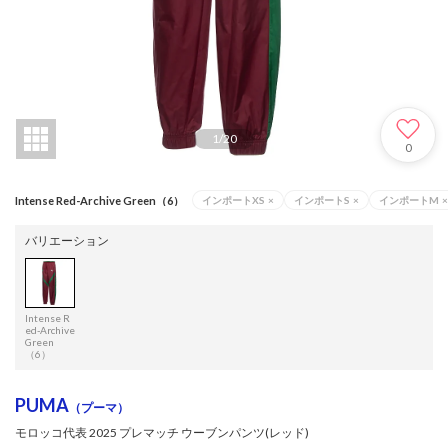
1
/
20
0
Intense Red-Archive Green（6）
インポートXS
×
インポートS
×
インポートM
×
バリエーション
Intense R
ed-Archive
Green
（6）
PUMA
（プーマ）
モロッコ代表 2025 プレマッチ ウーブンパンツ(レッド)