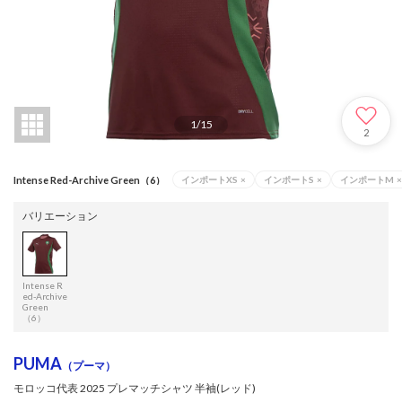
1
/
15
2
Intense Red-Archive Green（6）
インポートXS
×
インポートS
×
インポートM
×
バリエーション
Intense R
ed-Archive
Green
（6）
PUMA
（プーマ）
モロッコ代表 2025 プレマッチシャツ 半袖(レッド)