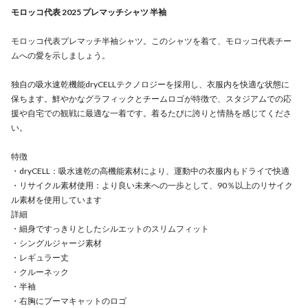
モロッコ代表 2025 プレマッチシャツ 半袖
モロッコ代表プレマッチ半袖シャツ。このシャツを着て、モロッコ代表チー
ムへの愛を示しましょう。
独自の吸水速乾機能dryCELLテクノロジーを採用し、衣服内を快適な状態に
保ちます。鮮やかなグラフィックとチームロゴが特徴で、スタジアムでの応
援や自宅での観戦に最適な一着です。着るたびに誇りと情熱を感じてくださ
い。
特徴
・dryCELL：吸水速乾の高機能素材により、運動中の衣服内もドライで快適
・リサイクル素材使用：より良い未来への一歩として、90％以上のリサイク
ル素材を使用しています
詳細
・細身ですっきりとしたシルエットのスリムフィット
・シングルジャージ素材
・レギュラー丈
・クルーネック
・半袖
・右胸にプーマキャットのロゴ