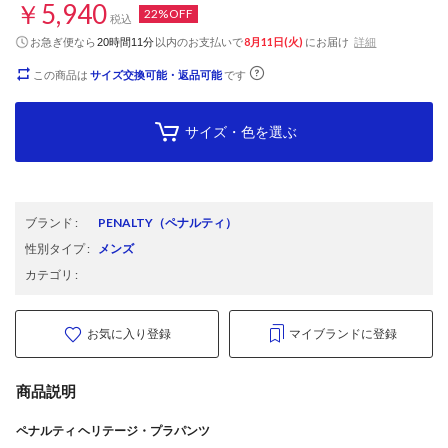
￥5,940
22%OFF
税込
お急ぎ便なら
以内
のお支払いで
8月11日(火)
にお届け
詳細
20時間11分
この商品は
サイズ交換可能・返品可能
です
サイズ・色を選ぶ
ブランド
:
PENALTY
（ペナルティ）
性別タイプ
:
メンズ
カテゴリ
:
お気に入り登録
マイブランドに登録
商品説明
ペナルティ ヘリテージ・プラパンツ