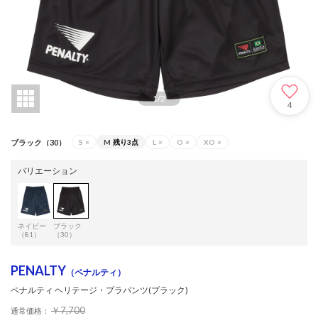
1
/
2
4
ブラック（30）
S
×
M
残り3点
L
×
O
×
XO
×
バリエーション
ネイビー
ブラック
（81）
（30）
PENALTY
（ペナルティ）
ペナルティ ヘリテージ・プラパンツ(ブラック)
￥7,700
通常価格：