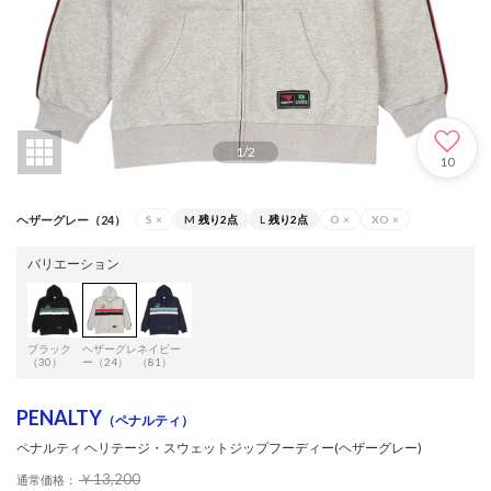
1
/
2
10
ヘザーグレー（24）
S
×
M
残り2点
L
残り2点
O
×
XO
×
バリエーション
ブラック
ヘザーグレ
ネイビー
（30）
ー（24）
（81）
PENALTY
（ペナルティ）
ペナルティ ヘリテージ・スウェットジップフーディー(ヘザーグレー)
￥13,200
通常価格：