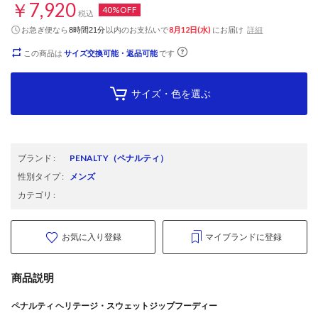
￥7,920
40%OFF
税込
お急ぎ便なら
以内
のお支払いで
8月12日(水)
にお届け
詳細
8時間21分
この商品は
サイズ交換可能・返品可能
です
サイズ・色を選ぶ
ブランド
:
PENALTY
（ペナルティ）
性別タイプ
:
メンズ
カテゴリ
:
お気に入り登録
マイブランドに登録
商品説明
ペナルティ ヘリテージ・スウェットジップフーディー