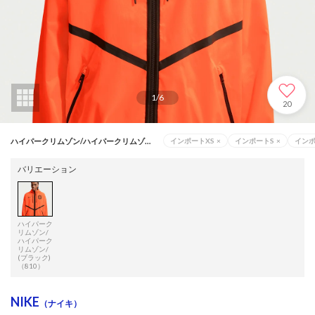
1
/
6
20
ハイパークリムゾン/ハイパークリムゾン/(ブラック)（810）
インポートXS
×
インポートS
×
イン
バリエーション
ハイパーク
リムゾン/
ハイパーク
リムゾン/
(ブラック)
（810）
NIKE
（ナイキ）