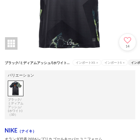
1
/
21
14
ブラック/ミディアムアッシュ/(ホワイト)（10）
インポートXS
×
インポートS
×
イン
バリエーション
ブラック/
ミディアム
アッシュ/
(ホワイト)
（10）
NIKE
（ナイキ）
オランダ代表 2026 レプリカ ゴールキーパー ユニフォーム