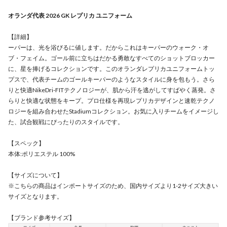
オランダ代表 2026 GK レプリカ ユニフォーム
【詳細】
ーパーは、光を浴びるに値します。だからこれはキーパーのウォーク・オ
ブ・フェイム。ゴール前に立ちはだかる勇敢なすべてのショットブロッカー
に、星を捧げるコレクションです。このオランダレプリカユニフォームトッ
プスで、代表チームのゴールキーパーのようなスタイルに身を包もう。さら
りと快適NikeDri-FITテクノロジーが、肌から汗を逃がしてすばやく蒸発。さ
らりと快適な状態をキープ。プロ仕様を再現レプリカデザインと速乾テクノ
ロジーを組み合わせたStadiumコレクション。お気に入りチームをイメージし
た、試合観戦にぴったりのスタイルです。
【スペック】
本体:ポリエステル 100%
【サイズについて】
※こちらの商品はインポートサイズのため、国内サイズより1-2サイズ大きい
サイズとなります。
【ブランド参考サイズ】