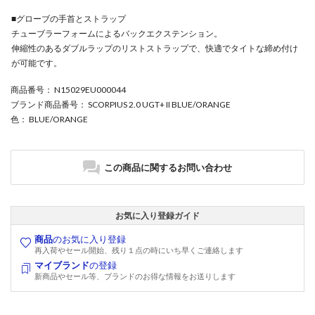
■グローブの手首とストラップ
チューブラーフォームによるバックエクステンション。
伸縮性のあるダブルラップのリストストラップで、快適でタイトな締め付け
が可能です。
商品番号
： N15029EU000044
ブランド商品番号
： SCORPIUS 2.0 UGT+ II BLUE/ORANGE
色
： BLUE/ORANGE
この商品に関するお問い合わせ
お気に入り登録ガイド
商品
のお気に入り登録
再入荷やセール開始、残り１点の時にいち早くご連絡します
マイブランド
の登録
新商品やセール等、ブランドのお得な情報をお送りします