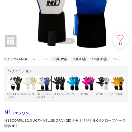
1
/
13
15
BLUE/ORANGE
6
×
7
×
8
残り2点
9
残り1点
10
残り1点
11
×
バリエーション
GOLDEN B
GOLDEN
BLUE/OR
ALL BLAC
AQUA I
PINK III
WHITE II
ORANGE II
LACK
ANGE
K
I
N1
（エヌワン）
N1 SCORPIUS 2.0 UGT+ II(BLUE/ORANGE)【★オリジナルGKグローブケース
特典★】