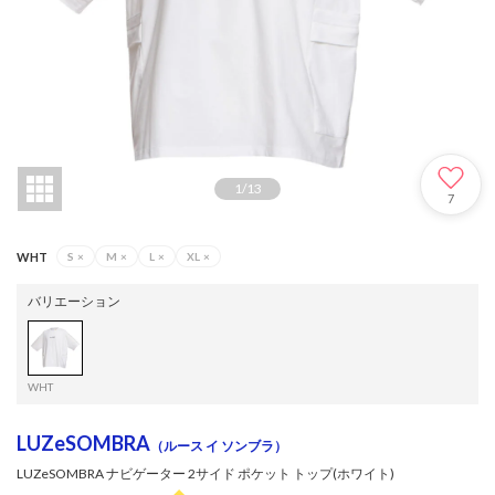
1
/
13
7
WHT
S
×
M
×
L
×
XL
×
バリエーション
WHT
LUZeSOMBRA
（ルース イ ソンブラ）
LUZeSOMBRA ナビゲーター 2サイド ポケット トップ(ホワイト)