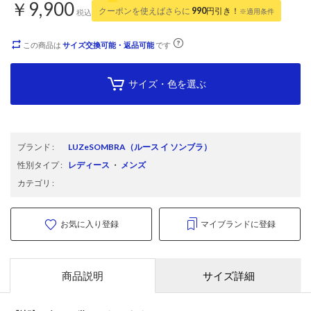
￥9,900
クーポンを使えばさらに
990
円引き！
※適用条件
税込
この商品は
サイズ交換可能・返品可能
です
サイズ・色を選ぶ
ブランド
:
LUZeSOMBRA
（ルース イ ソンブラ）
性別タイプ
:
レディース
・
メンズ
カテゴリ
:
お気に入り登録
マイブランドに登録
商品説明
サイズ詳細