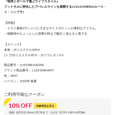
『地球とボールで遊ぶライフスタイル』
フットサルに特化したアパレルラインを展開するLUZeSOMBRA(ルース・
イ・ソンブラ)
【特徴】
・ドライ素材のTシャツに大きなサイドポケットが便利なアイテム。
・移動時やちょっとした指導の時まで幅広く使える１着です。
【スペック】
本体：ポリエステル100％
(リブ)ポリエステル95％・ポリウレタン5％
商品番号
： LU9138EU02096
ブランド商品番号
： L1231008 WHT
色
： WHT
シーズン
： 2023年 春夏
ご利用可能なクーポン
10
%
OFF
対象商品を見る
8月31日 (Mon) 23:59まで
SCYH-1347-H0728A
期間
コード