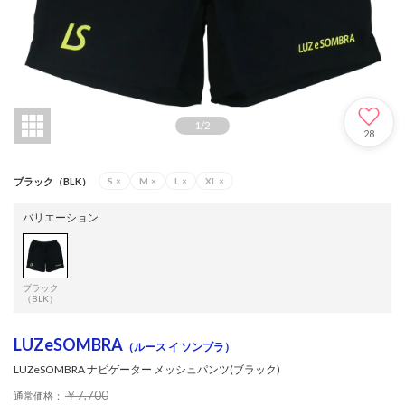
1
/
2
28
ブラック（BLK）
S
×
M
×
L
×
XL
×
バリエーション
ブラック
（BLK）
LUZeSOMBRA
（ルース イ ソンブラ）
LUZeSOMBRA ナビゲーター メッシュパンツ(ブラック)
￥7,700
通常価格：