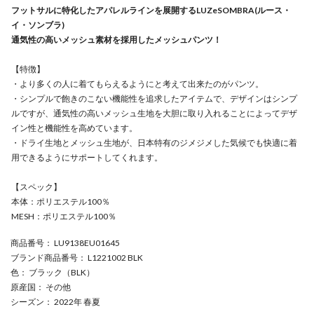
フットサルに特化したアパレルラインを展開するLUZeSOMBRA(ルース・
イ・ソンブラ)
通気性の高いメッシュ素材を採用したメッシュパンツ！
【特徴】
・より多くの人に着てもらえるようにと考えて出来たのがパンツ。
・シンプルで飽きのこない機能性を追求したアイテムで、デザインはシンプ
ルですが、通気性の高いメッシュ生地を大胆に取り入れることによってデザ
イン性と機能性を高めています。
・ドライ生地とメッシュ生地が、日本特有のジメジメした気候でも快適に着
用できるようにサポートしてくれます。
【スペック】
本体：ポリエステル100％
MESH：ポリエステル100％
商品番号
： LU9138EU01645
ブランド商品番号
： L1221002 BLK
色
： ブラック（BLK）
原産国
： その他
シーズン
： 2022年 春夏