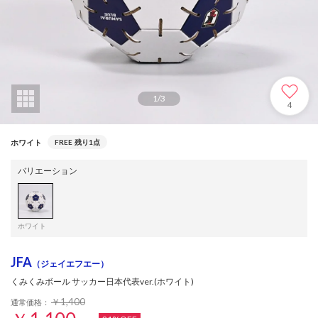
1
/
3
4
ホワイト
FREE
残り1点
バリエーション
ホワイト
JFA
（ジェイエフエー）
くみくみボール サッカー日本代表ver.(ホワイト)
￥1,400
通常価格：