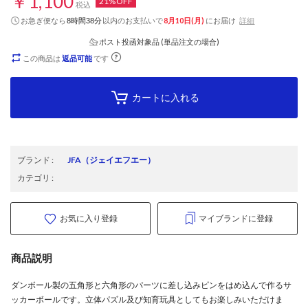
￥1,100
21%OFF
税込
お急ぎ便なら
以内
のお支払いで
8月10日(月)
にお届け
詳細
8時間38分
ポスト投函対象品 (単品注文の場合)
この商品は
返品可能
です
カートに入れる
ブランド
:
JFA
（ジェイエフエー）
カテゴリ
:
お気に入り登録
マイブランドに登録
商品説明
ダンボール製の五角形と六角形のパーツに差し込みピンをはめ込んで作るサ
ッカーボールです。立体パズル及び知育玩具としてもお楽しみいただけま