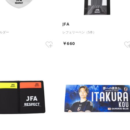
JFA
ルダー
レフェリーペン（5本）
0
￥660