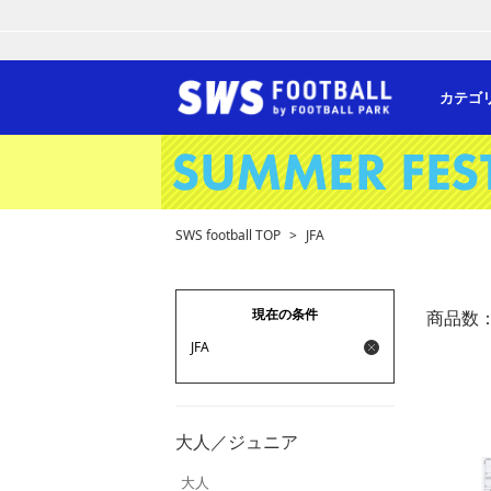
カテゴ
SWS football TOP
>
JFA
現在の条件
商品数
JFA
大人／ジュニア
大人