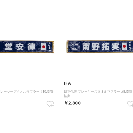
JFA
プレーヤーズタオルマフラー #10.堂安
日本代表 プレーヤーズタオルマフラー #8.南野
拓実
0
￥2,800