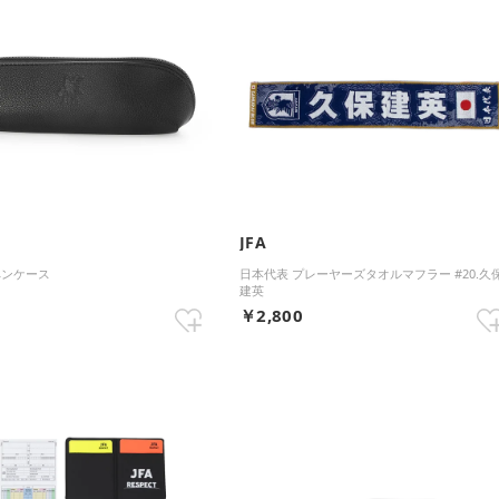
JFA
ペンケース
日本代表 プレーヤーズタオルマフラー #20.久
建英
0
￥2,800