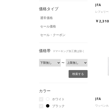
JFA
価格タイプ
レフェリー
通常価格
￥2,31
セール価格
セール・クーポン
価格帯
※マーキング加工費は除く
〜
カラー
JFA
ホワイト
ワッペンホル
ブラック