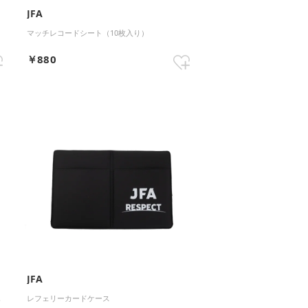
JFA
滉
マッチレコードシート（10枚入り）
￥880
JFA
ホ
レフェリーカードケース