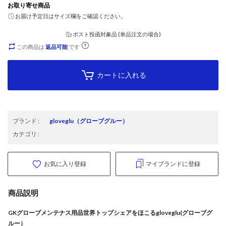
お取り寄せ商品
お届け予定日はサイズ欄をご確認ください。
ポスト投函対象品 (単品注文の場合)
この商品は
返品可能
です
カートに入れる
ブランド
:
gloveglu
（グローブグルー）
カテゴリ
:
お気に入り登録
マイブランドに登録
商品説明
GKグローブメンテナス用品世界トップシェアをほこるgloveglu(グローブグ
ルー）