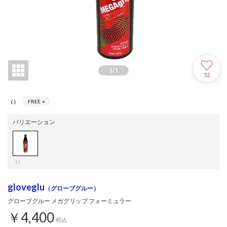
1
/
1
52
（）
FREE
○
バリエーション
（）
gloveglu
（グローブグルー）
グローブグルー メガグリップ フォーミュラー
￥4,400
税込