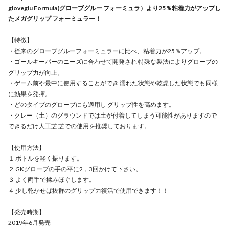
gloveglu Formula(グローブグルー フォーミュラ）より25％粘着力がアップし
たメガグリップ フォーミュラー！
【特徴】
・従来のグローブグルーフォーミュラーに比べ、粘着力が25％アップ。
・ゴールキーパーのニーズに合わせて開発され 特殊な製法によりグローブの
グリップ力が向上。
・ゲーム前や最中に使用することができ 濡れた状態や乾燥した状態でも同様
に効果を発揮。
・どのタイプのグローブにも適用し グリップ性を高めます。
・クレー（土）のグラウンドでは土が付着してしまう可能性がありますので
できるだけ人工芝 芝での使用を推奨しております。
【使用方法】
１ ボトルを軽く振ります。
２ GKグローブの手の平に2，3回かけて下さい。
３ よく両手で揉みほぐします。
４ 少し乾かせば抜群のグリップ力復活で使用できます！！
【発売時期】
2019年6月発売