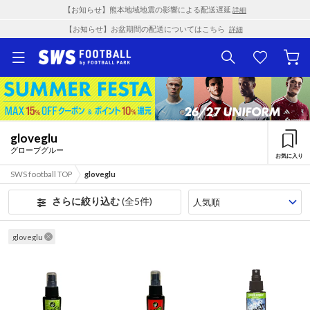
【お知らせ】熊本地域地震の影響による配送遅延
詳細
【お知らせ】お盆期間の配送についてはこちら
詳細
gloveglu
グローブグルー
お気に入り
SWS football TOP
gloveglu
さらに絞り込む
(全5件)
gloveglu