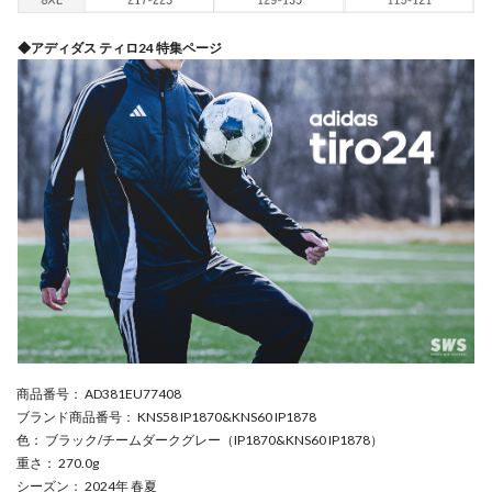
◆アディダス ティロ24 特集ページ
商品番号
： AD381EU77408
ブランド商品番号
： KNS58 IP1870&KNS60 IP1878
色
： ブラック/チームダークグレー（IP1870&KNS60 IP1878）
重さ
： 270.0g
シーズン
： 2024年 春夏