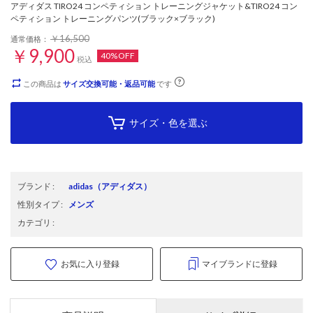
アディダス TIRO24 コンペティション トレーニングジャケット&TIRO24 コン
ペティション トレーニングパンツ(ブラック×ブラック)
￥16,500
通常価格：
￥9,900
40%OFF
税込
この商品は
サイズ交換可能・返品可能
です
サイズ・色を選ぶ
ブランド
:
adidas
（アディダス）
性別タイプ
:
メンズ
カテゴリ
:
お気に入り登録
マイブランドに登録