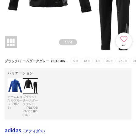
1
/
24
67
ブラック/チームダークグレー（IP1870&KNS60 IP1878）
S
×
M
×
L
×
XL
×
2XL
×
3
バリエーション
チームロイ
ブラック/
ヤルブルー
チームダー
（IP187
クグレー
6）
（IP1870&
KNS60 IP1
878）
adidas
（アディダス）