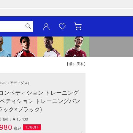
[ 前に戻る ]
idas
（アディダス）
4 コンペティション トレーニング
コンペティション トレーニングパン
ラック×ブラック)
¥ 15,400
常価格：
,980
15%OFF
税込