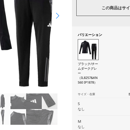
この商品は
サイ
バリエーション
ブラック/チー
ムダークグレ
ー
（IL8257&KN
S60 IP1878）
サイズ・在庫
S
なし
M
なし