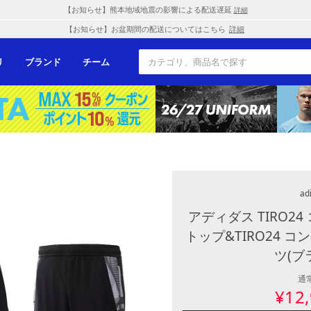
【お知らせ】熊本地域地震の影響による配送遅延
詳細
【お知らせ】お盆期間の配送についてはこちら
詳細
リ
ブランド
チーム
ad
アディダス TIRO2
トップ&TIRO24 
ツ(ブ
通
¥
12