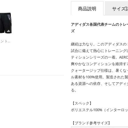
商品説明
サイズ
アディダス各国代表チームのトレ
ズ
TIRO24 コンペティション トレーニングジャージー&TIRO24 コンペティション トレーニングショーツ(ホワイト×ブラック)
継続は力なり。このアディダスの
試合に備えて熱心にトレーニングに
ティションシリーズの一着。AER
爽やかなコンディションを維持す
クォータージップ仕様は、暑くな
ル素材を100%使用。製造された
ある資源への依存、そしてアディ
る。
【スペック】
ポリエステル100%（インターロ
【ブランド参考サイズ】