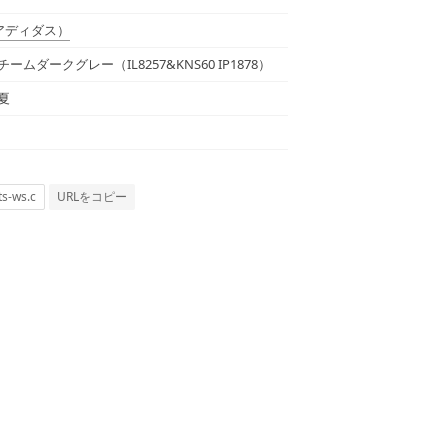
アディダス）
ームダークグレー（IL8257&KNS60 IP1878）
春夏
URLをコピー