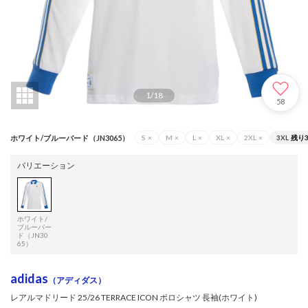
1
/
18
58
ホワイト/ブルーバード（JN3065）
S
×
M
×
L
×
XL
×
2XL
×
3XL
残り
バリエーション
ホワイト/
ブルーバー
ド（JN30
65）
adidas
（アディダス）
レアルマドリード 25/26 TERRACE ICON ポロシャツ 長袖(ホワイト)