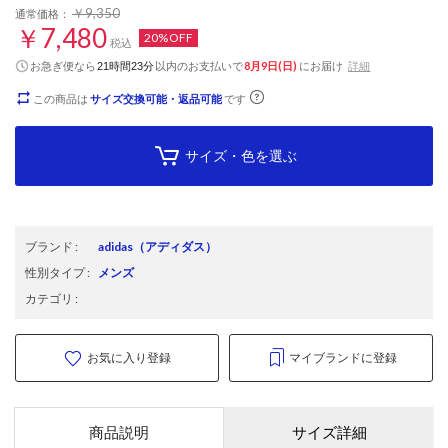
￥9,350
通常価格：
￥7,480
20%OFF
税込
お急ぎ便なら
以内
のお支払いで
8月9日(日)
にお届け
詳細
21時間23分
この商品は
サイズ交換可能・返品可能
です
サイズ・色を選ぶ
ブランド
:
adidas
（アディダス）
性別タイプ
:
メンズ
カテゴリ
:
お気に入り登録
マイブランドに登録
商品説明
サイズ詳細