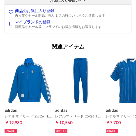
お気に入り登録ガイド
商品
のお気に入り登録
再入荷やセール開始、残り１点の時にいち早くご連絡します
マイブランド
の登録
新商品やセール等、ブランドのお得な情報をお送りします
関連アイテム
adidas
adidas
adidas
レアルマドリード 25/26 TERRACE ICON ジャケット(ブルー)
レアルマドリード 25/26 TERRACE ICON トラックパンツ(ブルー)
￥12,980
￥10,560
￥7,700
26%
20%
30%