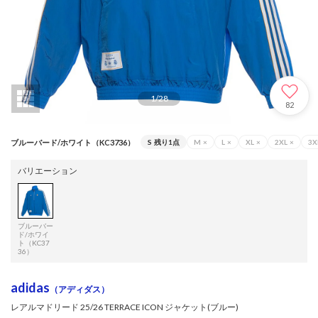
1
/
28
82
ブルーバード/ホワイト（KC3736）
S
残り1点
M
×
L
×
XL
×
2XL
×
3X
バリエーション
ブルーバー
ド/ホワイ
ト（KC37
36）
adidas
（アディダス）
レアルマドリード 25/26 TERRACE ICON ジャケット(ブルー)