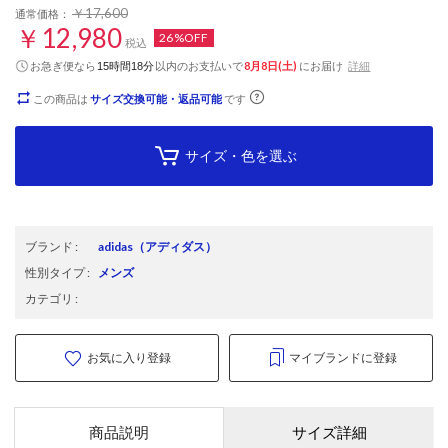
￥17,600
通常価格：
￥12,980
26%OFF
税込
お急ぎ便なら
以内
のお支払いで
8月8日(土)
にお届け
詳細
15時間18分
この商品は
サイズ交換可能・返品可能
です
サイズ・色を選ぶ
ブランド
:
adidas
（アディダス）
性別タイプ
:
メンズ
カテゴリ
:
お気に入り登録
マイブランドに登録
商品説明
サイズ詳細