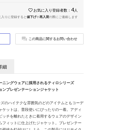
4
お気に入り登録者数：
人
に入りに登録すると
値下げ
や
再入荷
の際にご連絡します
この商品に関するお問い合わせ
詳細
ーニングウェアに採用されるティロシリーズ
ィションプレゼンテーションジャケット
リーズのハイテクな雰囲気のどのアイテムともコーデ
ャケットは、普段使いにぴったりの一着。アディ
ピッチを離れたときに着用するウェアのデザイン
ムフィットに仕上げたジャケット。プレゼンテー
の視線を釘付けにしよう。この製品にはリサイク