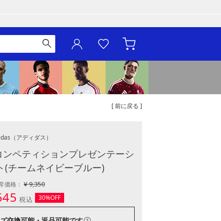
[ 前に戻る ]
idas
（アディダス）
5 コンペティションプレゼンテーシ
(チームネイビーブルー)
¥ 9,350
常価格：
545
30%OFF
税込
ズ交換可能・返品可能
です