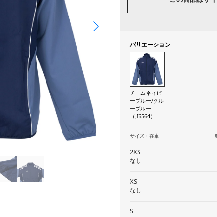
バリエーション
チームネイビ
ーブルー/クル
ーブルー
（JI6564）
サイズ・在庫
2XS
なし
XS
なし
S