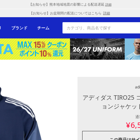
【お知らせ】熊本地域地震の影響による配送遅延
詳細
【お知らせ】お盆期間の配送についてはこちら
詳細
リ
ブランド
チーム
ad
アディダス TIRO2
ョンジャケット
通
¥
6,
この商品は
サイ