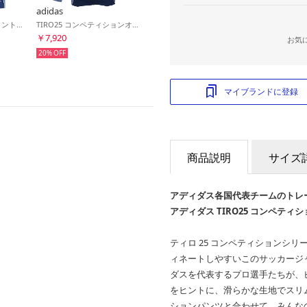
adidas
TIRO25 コンペティショントレーニングジャージー(ネイビーブルー)
TIRO25 コンペティションオールウェザージャケット(ネイビー)
￥7,920
お気
20%
マイブランドに登録
商品説明
サイズ
アディダス各国代表チームのトレ
アディダス TIRO25 コンペテ
ティロ 25 コンペティションシ
ィネートしやすいこのサッカージ
ダスを代表するプロ選手たちが、
をヒントに、滑らかな生地でスリ
ションパンツと合わせて、みんな