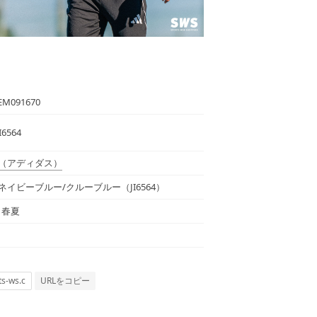
EM091670
I6564
（アディダス）
ネイビーブルー/クルーブルー（JI6564）
年 春夏
URLをコピー