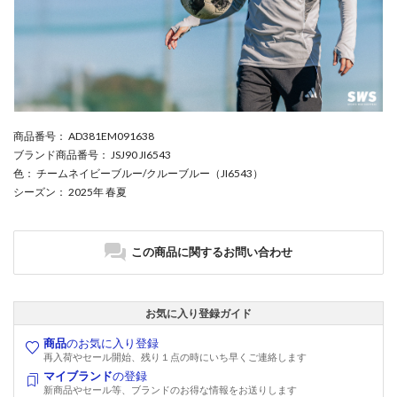
商品番号
： AD381EM091638
ブランド商品番号
： JSJ90 JI6543
色
： チームネイビーブルー/クルーブルー（JI6543）
シーズン
： 2025年 春夏
この商品に関するお問い合わせ
お気に入り登録ガイド
商品
のお気に入り登録
再入荷やセール開始、残り１点の時にいち早くご連絡します
マイブランド
の登録
新商品やセール等、ブランドのお得な情報をお送りします