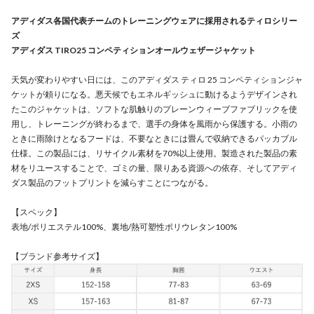
アディダス各国代表チームのトレーニングウェアに採用されるティロシリー
ズ
アディダス TIRO25 コンペティションオールウェザージャケット
天気が変わりやすい日には、このアディダス ティロ 25 コンペティションジャ
ケットが頼りになる。悪天候でもエネルギッシュに動けるようデザインされ
たこのジャケットは、ソフトな肌触りのプレーンウィーブファブリックを使
用し、トレーニングが終わるまで、選手の身体を風雨から保護する。小雨の
ときに雨除けとなるフードは、不要なときには畳んで収納できるパッカブル
仕様。この製品には、リサイクル素材を70%以上使用。製造された製品の素
材をリユースすることで、ゴミの量、限りある資源への依存、そしてアディ
ダス製品のフットプリントを減らすことにつながる。
【スペック】
表地/ポリエステル100%、裏地/熱可塑性ポリウレタン100%
【ブランド参考サイズ】