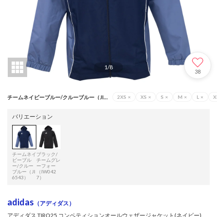
1
/
8
38
チームネイビーブルー/クルーブルー（JI6543）
2XS
×
XS
×
S
×
M
×
L
×
X
バリエーション
チームネイ
ブラック/
ビーブル
チームグレ
ー/クルー
ーフォー
ブルー（JI
（IW042
6543）
7）
adidas
（アディダス）
アディダス TIRO25 コンペティションオールウェザージャケット(ネイビー)