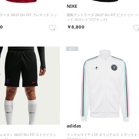
NIKE
ズ 26/27 Dri-FIT プレマッチ トッ
鹿島アントラーズ 26/27 Dri-FIT ビクトリー 
ッド ポロシャツ(ブラック)
50
￥8,800
NEW
adidas
マン 26/27 Dri-FIT ストライクシ
インテルマイアミCF オリジナルス トラックト