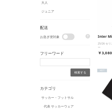
大人
ジュニア
配送
Inter M
?
お急ぎ便対象
25/26 
ー
￥3,08
フリーワード
HOT
カテゴリ
サッカー・フットサル
代表 サッカーウェア