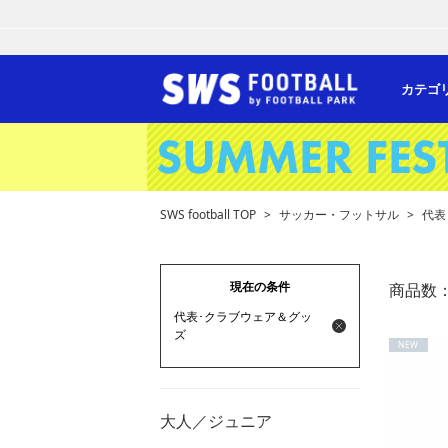
カテゴ
SWS football TOP
>
サッカー・フットサル
>
代表
現在の条件
商品数
代表･クラブウェア＆グッ
ズ
NEW
大人／ジュニア