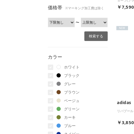
ョーツ(ブラ
￥7,59
価格帯
※マーキング加工費は除く
〜
NEW
カラー
ホワイト
ブラック
グレー
ブラウン
ベージュ
adidas
グリーン
リバプール 
カーキ
￥3,85
ブルー