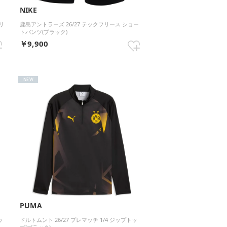
NIKE
ソリ
鹿島アントラーズ 26/27 テックフリース ショー
トパンツ(ブラック)
￥9,900
NEW
PUMA
ッ
ドルトムント 26/27 プレマッチ 1/4 ジップトッ