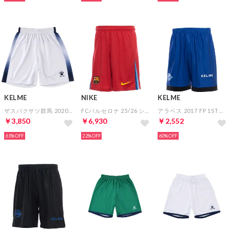
KELME
NIKE
KELME
ザスパクサツ群馬 2020 FP 2ND オーセンティックパンツ
FCバルセロナ 25/26 ショーツ 4TH レプリカ
アラベス 2017 FP 1STパンツ(ロイヤルブルー×ホワイト)
￥3,850
￥6,930
￥2,552
61%
22%
60%