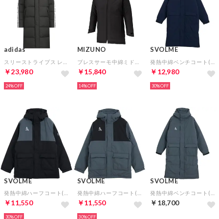
adidas
MIZUNO
SVOLME
スリーストライプス レギュラーフィット ロング ダウン コート(ブラック)
ブレスサーモ中綿ミドル丈コート(ブラック)
発熱中綿ベンチコート(ネイビー)
￥23,980
￥15,840
￥12,980
24%
14%
30%
SVOLME
SVOLME
SVOLME
発熱中綿ハーフコート(ブラック)
発熱中綿ハーフコート(グレー)
発熱中綿ベンチコート(グレー)【★SVOLMEショッパー袋特典：合計7,000円以上対象★】
￥11,550
￥11,550
￥18,700
30%
30%