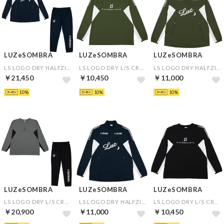
LUZeSOMBRA
LUZeSOMBRA
LUZeSOMBRA
LS LOGO DRY HALFZIP&LS DRY LONG PANTS(ネイビー×ネイビー)
LS LOGO DRY L/S CREW TOP(カーキ)
LS LOGO DRY HALFZIP(カーキ)
￥21,450
￥10,450
￥11,000
10
10
10
LUZeSOMBRA
LUZeSOMBRA
LUZeSOMBRA
LS LOGO DRY L/S CREW TOP&LS DRY LONG PANTS(グレー×ブラック)
LS LOGO DRY HALFZIP(ネイビー)
LS LOGO DRY L/S CREW TOP(ブラック)
￥20,900
￥11,000
￥10,450