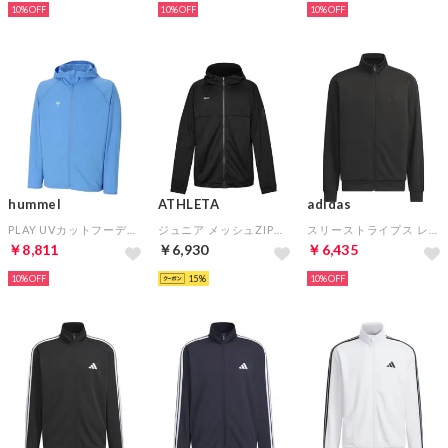
10%
10%
10%
hummel
ATHLETA
adidas
PLAY UVカットフーデットジャケット(ブルー)
ジュニア メッシュZIPパーカー(ブラック)
スリーストライプス レギュラーフィット ダブルニット トラックトップ(ブラック)
￥8,811
￥6,930
￥6,435
10%
15
10%