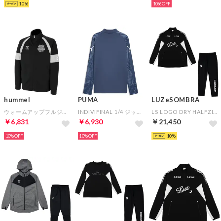
10
10%
hummel
PUMA
LUZeSOMBRA
ウォームアップフルジップジャケット(ブラック)
INDIVIFINAL 1/4 ジップトップ(ブルー)
LS LOGO DRY HALFZIP&LS DRY LONG PANTS(ブラック×ブラック)
￥6,831
￥6,930
￥21,450
10%
10%
10