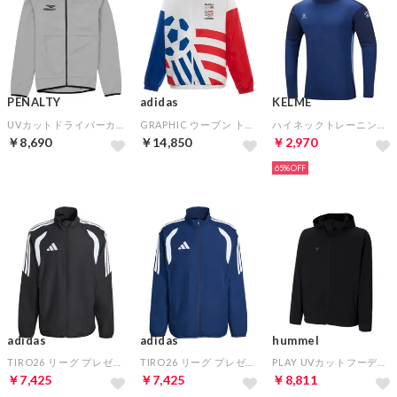
PENALTY
adidas
KELME
UVカットドライパーカー(グレー)【★ペナルティショッパー袋特典：合計7000円以上対象★】
GRAPHIC ウーブン トラックトップ(ホワイト)
ハイネックトレーニング ストレッチニットシャツ(ネイビー)
￥8,690
￥14,850
￥2,970
65%
adidas
adidas
hummel
TIRO26 リーグ プレゼンテーション ジャケット(ブラック)
TIRO26 リーグ プレゼンテーション ジャケット(ネイビー)
PLAY UVカットフーデットジャケット(ブラック)
￥7,425
￥7,425
￥8,811