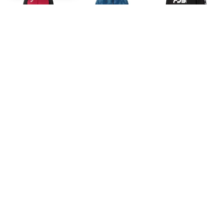
ASICS
ASICS
FINTA
ハーフジップニットシャツ(エンジ)
ACTIMOTIONクールグラフィッククロスフーディー(トワイライトブルー)
FDB TRトップ(ブラック)
￥9,020
￥12,100
￥4,466
30%
FINTA
goleador
goleador
FDB TRトップ(グレー)
オーガンジースタンドZIPジャージジャケット(ネイビー)
オーガンジースタンドZIPジャージジャケット(ブラック)
￥4,466
￥8,690
￥8,690
30%