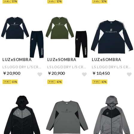
10
10
10
LUZeSOMBRA
LUZeSOMBRA
LUZeSOMBRA
LS LOGO DRY L/S CREW TOP&LS DRY LONG PANTS(ネイビー×ネイビー)
LS LOGO DRY L/S CREW TOP&LS DRY LONG PANTS(カーキ×ブラック)
LS LOGO DRY L/S CREW TOP(ネイビー)
￥20,900
￥20,900
￥10,450
10
10
10