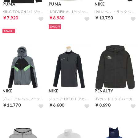
PUMA
PUMA
NIKE
KING TOUCH 1/4 ジップトップ(ブラック)
INDIVIFINAL 1/4 ジップトップ(ベージュ)
i96 レペル トラック ジャケット(ブラック×グレー)
￥7,920
￥6,930
￥13,750
NEW
10%
10%
NIKE
NIKE
PENALTY
プレミア レペル フーデッド トラックジャケット(グレー×グリーン)
ジュニア Dri-FIT アカデミー25 ドリルトップ(ダークグレー×グリーン)
UVカットドライパーカー(ブラック)【★ペナルティショッパー袋特典：合計7000円以上対象★】
￥11,770
￥6,600
￥8,690