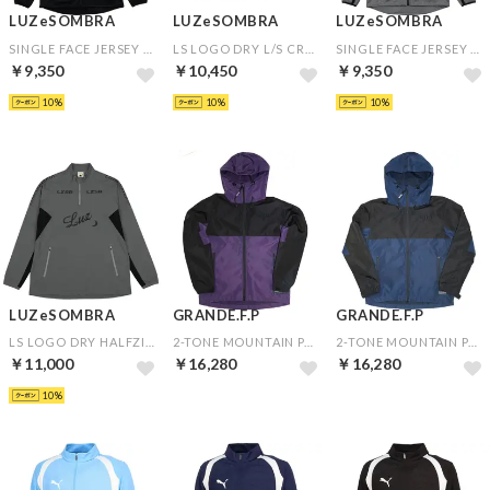
LUZeSOMBRA
LUZeSOMBRA
LUZeSOMBRA
SINGLE FACE JERSEY FULLZIP JKT(ブラック)
LS LOGO DRY L/S CREW TOP(グレー)
SINGLE FACE JERSEY FULLZIP JKT(グレー)
￥9,350
￥10,450
￥9,350
10
10
10
LUZeSOMBRA
GRANDE.F.P
GRANDE.F.P
LS LOGO DRY HALFZIP(グレー)
2-TONE MOUNTAIN PARKA(ブラック×パープル)
2-TONE MOUNTAIN PARKA(ブラック×ネイビー)
￥11,000
￥16,280
￥16,280
10