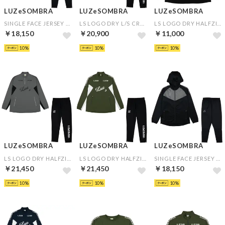
LUZeSOMBRA
LUZeSOMBRA
LUZeSOMBRA
SINGLE FACE JERSEY FULLZIP JKT&SINGLE FACE JERSEY LONG PANTS(グレー×ブラック)
LS LOGO DRY L/S CREW TOP&LS DRY LONG PANTS(ブラック×ブラック)
LS LOGO DRY HALFZIP(ブラック)
￥18,150
￥20,900
￥11,000
10
10
10
LUZeSOMBRA
LUZeSOMBRA
LUZeSOMBRA
LS LOGO DRY HALFZIP&LS DRY LONG PANTS(グレー×ブラック)
LS LOGO DRY HALFZIP&LS DRY LONG PANTS(カーキ×ブラック)
SINGLE FACE JERSEY FULLZIP JKT&SINGLE FACE JERSEY LONG PANTS(ブラック×ブラック)
￥21,450
￥21,450
￥18,150
10
10
10