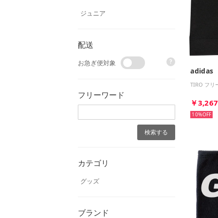
ジュニア
配送
?
お急ぎ便対象
adidas
TIRO フ
フリーワード
￥3,26
10%
カテゴリ
グッズ
ブランド