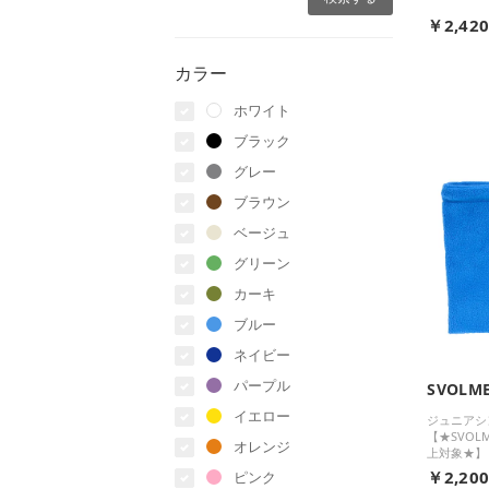
￥2,42
カラー
ホワイト
ブラック
グレー
ブラウン
ベージュ
グリーン
カーキ
ブルー
ネイビー
パープル
SVOLM
イエロー
ジュニアシ
【★SVOL
オレンジ
上対象★】
￥2,20
ピンク