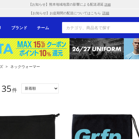
【お知らせ】熊本地域地震の影響による配送遅延
詳細
【お知らせ】お盆期間の配送についてはこちら
詳細
リ
ブランド
チーム
ズ
>
ネックウォーマー
35
：
件