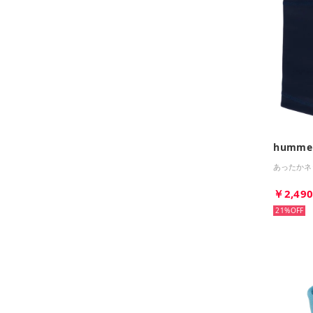
humme
あったかネ
￥2,49
21%