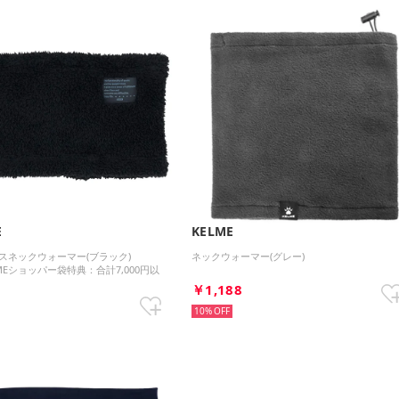
E
KELME
スネックウォーマー(ブラック)
ネックウォーマー(グレー)
MEショッパー袋特典：合計7,000円以
￥1,188
0
10%