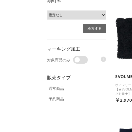
割引率
マーキング加工
?
対象商品のみ
SVOLM
販売タイプ
ボアフリー
通常商品
【★SVOL
上対象★】
予約商品
￥2,97