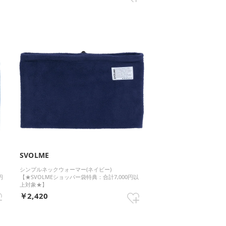
SVOLME
レ
シンプルネックウォーマー(ネイビー)
円
【★SVOLMEショッパー袋特典：合計7,000円以
上対象★】
￥2,420