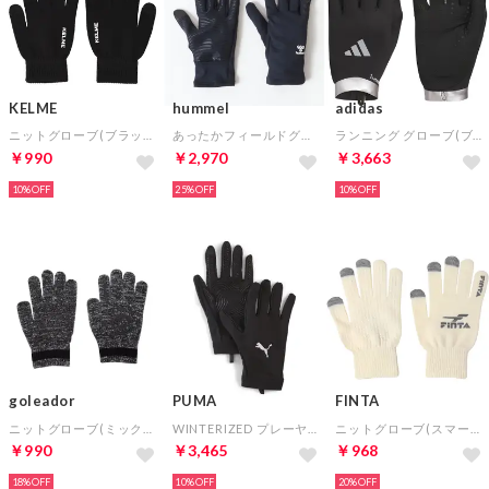
KELME
hummel
adidas
ニットグローブ(ブラック)
あったかフィールドグローブ(ネイビー)
ランニング グローブ(ブラック)
￥990
￥2,970
￥3,663
10%
25%
10%
goleador
PUMA
FINTA
ニットグローブ(ミックスブラック)
WINTERIZED プレーヤーグローブ(ブラック)
ニットグローブ(スマートタッチ)(アイボリー)
￥990
￥3,465
￥968
18%
10%
20%