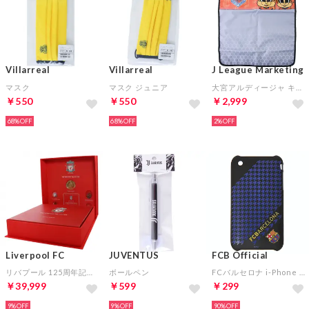
Villarreal
Villarreal
J League Marketing
マスク
マスク ジュニア
大宮アルディージャ キックガード
￥550
￥550
￥2,999
68%
68%
2%
Liverpool FC
JUVENTUS
FCB Official
リバプール 125周年記念ブック＆メダルセット
ボールペン
FCバルセロナ i-Phone 3G/3GS カバー
￥39,999
￥599
￥299
9%
9%
90%