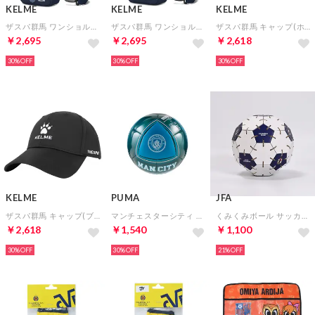
KELME
KELME
KELME
ザスパ群馬 ワンショルダー(エンブレム)
ザスパ群馬 ワンショルダー(ロゴ)
ザスパ群馬 キャップ(ホワイト)
￥2,695
￥2,695
￥2,618
30%
30%
30%
KELME
PUMA
JFA
ザスパ群馬 キャップ(ブラック)
マンチェスターシティ 25/26 カルチャー ボール ミニ(ブルー×グリーン)
くみくみボール サッカー日本代表ver.(ホワイト)
￥2,618
￥1,540
￥1,100
30%
30%
21%