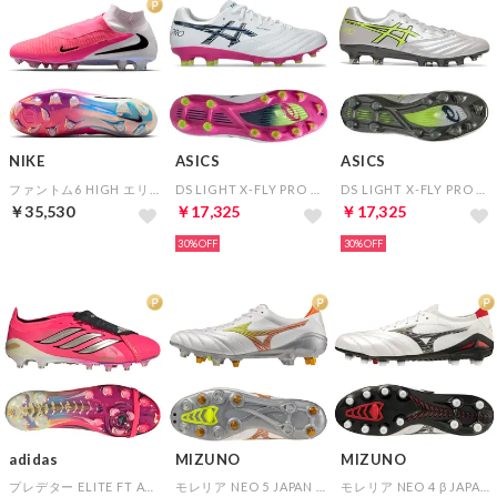
NIKE
ASICS
ASICS
ファントム6 HIGH エリート FG(ピンク×ブラック×ホワイト)
DS LIGHT X-FLY PRO 3(ホワイト×ブルー×ピンク)
DS LIGHT X-FLY PRO 3(グレー×イエロー)
￥35,530
￥17,325
￥17,325
30%
30%
adidas
MIZUNO
MIZUNO
プレデター ELITE FT AG(ピンク×シルバー×ブラック)
モレリア NEO 5 JAPAN MIX(ホワイト×オレンジ×イエロー)
モレリア NEO 4 β JAPAN(ホワイト×ブラック)