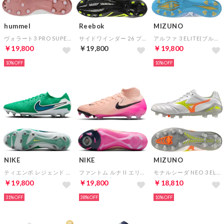
hummel
Reebok
MIZUNO
ヴォラート3 PRO SUPERWIDE(ホワイト×ピンクゴールド)
サイドワインダー 26 プロ FG(ブラック×グリーン)
アルファ 3 ELITE(ブルー×ホワイト)
￥19,800
￥19,800
￥19,800
10%
10%
NIKE
NIKE
MIZUNO
ティエンポ レジェンド 10 エリート FG LV8(グリーン×ホワイト)
ファントム ルナ II エリート FG(ピンク×ブラック)
モナルシーダ NEO 3 ELITE(ホワイト×オレンジ×イエロー)
￥19,800
￥19,800
￥18,810
31%
38%
10%