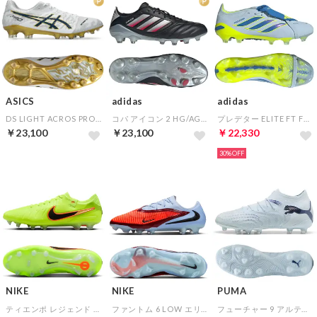
ASICS
adidas
adidas
DS LIGHT ACROS PRO 3(ホワイト×ネイビー×ゴールド)
コパ アイコン 2 HG/AG ジャパン(ブラック×ホワイト)
プレデター ELITE FT FG(スカイブルー×ブルー×イエロー)
￥23,100
￥23,100
￥22,330
30%
NIKE
NIKE
PUMA
ティエンポ レジェンド 10 エリート FG(イエロー×ブラック)
ファントム 6 LOW エリート FG(ブルー×レッド)
フューチャー 9 アルティメット AG(アイシーブルー×ブルージュエル)