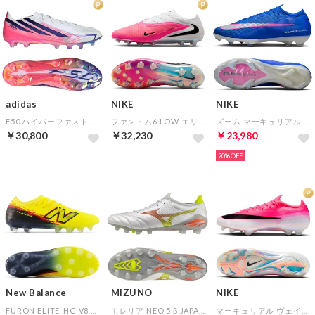
adidas
NIKE
NIKE
F50 ハイパーファスト ELITE AG(ホワイト×パープル×ピンク)
ファントム6 LOW エリート AG-PRO(ピンク×ブラック×ホワイト)
ズーム マーキュリアル ヴェイパー 16 エリート FG(ブルー×ホワイト)
￥30,800
￥32,230
￥23,980
20%
New Balance
MIZUNO
NIKE
FURON ELITE-HG V8 ウィズ：2E(イエロー×ブラック)
モレリア NEO 5 β JAPAN(ホワイト×オレンジ×イエロー)
マーキュリアル ヴェイパー 17 エリート FG(ピンク×ブラック×ホワイト)