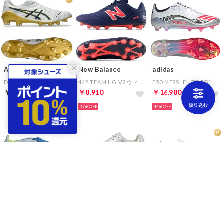
ASICS
New Balance
adidas
DS LIGHT ACROS 3(ホワイト×ネイビー×ゴールド)
442 TEAM HG V2 ウィズ：2E(ネイビー×レッド)
F50 MESSI ELITE FG(ホワイト×レッド)
￥18,700
￥8,910
￥16,980
37%
44%
adidas
MIZUNO
adidas
プレデター ELITE FT HG/AG JAPAN(スカイブルー×ブルー×イエロー)
モナルシーダ NEO 3 ワイド ELITE(ホワイト×オレンジ×イエロー)
F50 ハイパーファスト ELITE HG/MG ジュニア(ホワイト×パープル×ピンク)