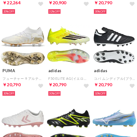
￥22,264
￥20,900
￥20,790
20%
32%
30%
PUMA
adidas
adidas
フューチャー 9 アルティメット AG(ホワイト×ゴールド)
F50 ELITE AG(イエロー×ブラック×レッド)
コパ ムンディアル(ブラック)
￥20,790
￥20,790
￥20,790
30%
30%
10%