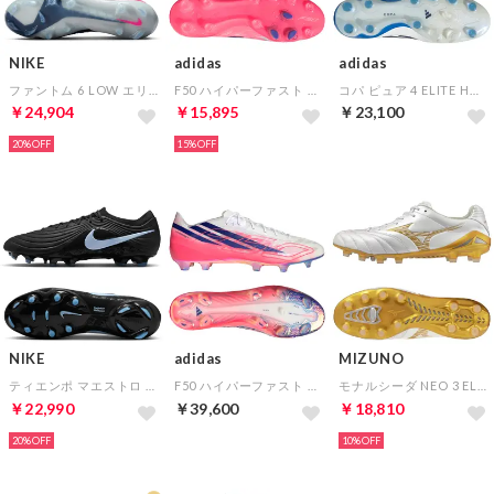
NIKE
adidas
adidas
ファントム 6 LOW エリート FG(ブルー×ピンク×ホワイト)
F50 ハイパーファスト PRO HG/AG JAPAN(ホワイト×パープル×ピンク)
コパ ピュア 4 ELITE HG/AG JAPAN(ホワイト×ネイビー×ブルー)
￥24,904
￥15,895
￥23,100
20%
15%
NIKE
adidas
MIZUNO
ティエンポ マエストロ エリート FG(ブラック×ブルー)
F50 ハイパーファスト EVO FG(ホワイト×パープル×ピンク)
モナルシーダ NEO 3 ELITE(ホワイト×ゴールド)
￥22,990
￥39,600
￥18,810
20%
10%