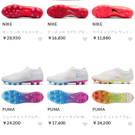
NIKE
NIKE
NIKE
ティエンポ マエストロ エリート AG-PRO(ホワイト×ゴールド×レッド)
ティエンポ リゲラ プロ HG(ホワイト×ゴールド×レッド)
マーキュリアル ヴェイパー 17 アカデミー HG(レッド×ゴールド)
￥28,930
￥16,830
￥11,880
NEW
NEW
NEW
PUMA
PUMA
PUMA
フューチャー 9 アルティメット WHT HG/AG(ホワイト×ブルー×ピンク)
フューチャー 9 プロ WHT HG/AG(ホワイト×ブルー×ピンク)
ウルトラ ニトロ 7 アルティメット WHT HG/AG(ホワイト×イエロー×オレンジ)
￥24,200
￥17,600
￥24,200
NEW
NEW
NEW