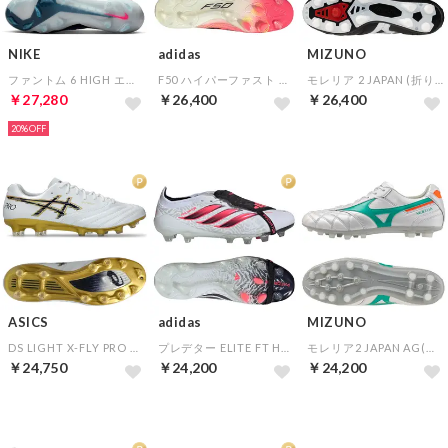
NIKE
adidas
MIZUNO
ファントム 6 HIGH エリート FG(ブルー×ピンク×ホワイト)
F50 ハイパーファスト ELITE HG/AG JAPAN(ピンク×ブラック×ゴールド)
モレリア 2 JAPAN (折りベロ)
￥27,280
￥26,400
￥26,400
20%
ASICS
adidas
MIZUNO
DS LIGHT X-FLY PRO 3(ホワイト×ネイビー×ゴールド)
プレデター ELITE FT HG/AG JAPAN(ホワイト×ピンク×ブラック)
モレリア2 JAPAN AG(ホワイト×グリーン×オレンジ)
￥24,750
￥24,200
￥24,200