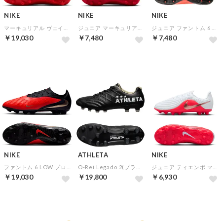
NIKE
NIKE
NIKE
マーキュリアル ヴェイパー 17 プロ AG(レッド×ゴールド)
ジュニア マーキュリアル ヴェイパー 17 アカデミー HG(レッド×ゴールド)
ジュニア ファントム 6 LOW アカデミー HG(レッド×ブラック×レッド)
￥19,030
￥7,480
￥7,480
NEW
NEW
NEW
NIKE
ATHLETA
NIKE
ファントム 6 LOW プロ HG(レッド×ゴールド×ブラック)
O-Rei Legado 2(ブラック)
ジュニア ティエンポ マエストロ アカデミー HG(ホワイト×ゴールド×レッド)
￥19,030
￥19,800
￥6,930
NEW
NEW
NEW