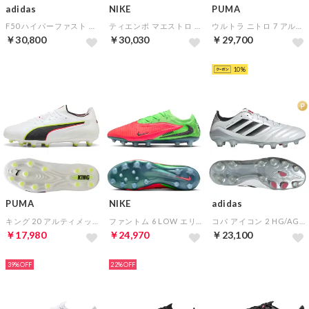
adidas
NIKE
PUMA
F50 ハイパーファスト ELITE LL AG(ホワイト×パープル×ピンク)
ティエンポ マエストロ エリート AG-PRO(ピンク×ピンク×ブラック)
ウルトラ ニトロ 7 アルティメット FG(レッド×ベージュ)
￥30,800
￥30,030
￥29,700
HOT
HOT
HOT
10
PUMA
NIKE
adidas
キング 20 アルティメット FG/AG(ロングパイル)
ファントム 6 LOW エリート AG-PRO EH(レッド×グリーン)
コパ アイコン 2 HG/AG ジャパン(ホワイト×ブラック)
￥17,980
￥24,970
￥23,100
HOT
HOT
HOT
39%
22%