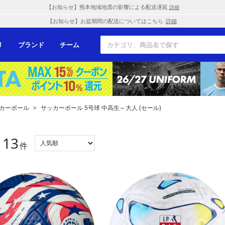
【お知らせ】熊本地域地震の影響による配送遅延
詳細
【お知らせ】お盆期間の配送についてはこちら
詳細
リ
ブランド
チーム
カーボール
>
サッカーボール 5号球 中高生～大人 (セール)
13
：
件