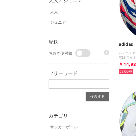
大人／ジュニア
大人
ジュニア
配送
adidas
?
ムンディアル
お急ぎ便対象
球(ホワイト
￥14,9
38%
フリーワード
カテゴリ
サッカーボール