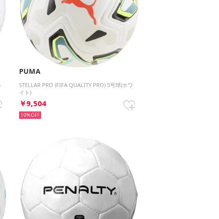
PUMA
5
STELLAR PRO (FIFA QUALITY PRO) 5号球(ホワ
イト)
￥9,504
10%