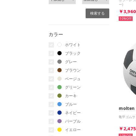
ー)
￥3,96
10%
カラー
ホワイト
ブラック
グレー
ブラウン
ベージュ
グリーン
カーキ
ブルー
molten
ネイビー
亀甲ゴムサ
パープル
￥2,47
イエロー
10%