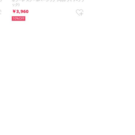
ック)
￥3,960
10%