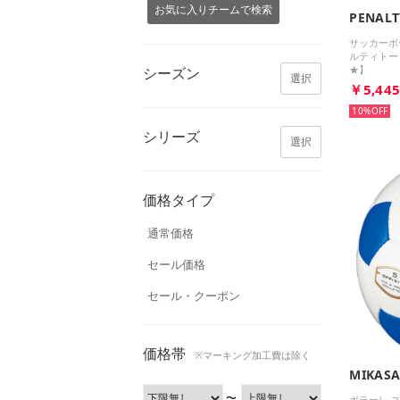
お気に入りチームで検索
PENALT
サッカーボ
ルティトー
★】
シーズン
選択
￥5,44
10%
シリーズ
選択
価格タイプ
通常価格
セール価格
セール・クーポン
価格帯
※マーキング加工費は除く
MIKAS
〜
ボラーレ 