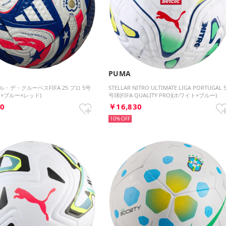
PUMA
・デ・クルーベスFIFA 25 プロ 5号
STELLAR NITRO ULTIMATE LIGA PORTUGAL 
×ブルー×レッド)
号球(FIFA QUALITY PRO)(ホワイト×ブルー)
80
￥16,830
10%