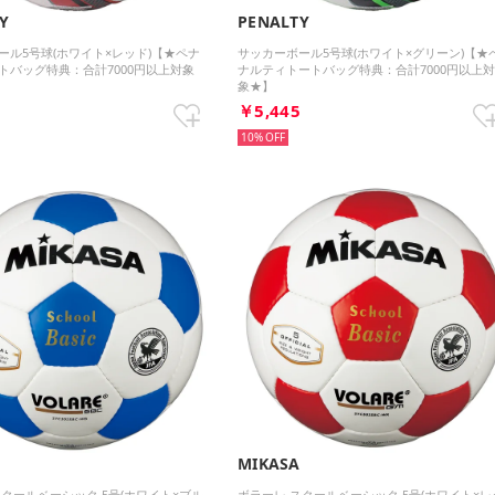
Y
PENALTY
ール5号球(ホワイト×レッド)【★ペナ
サッカーボール5号球(ホワイト×グリーン)【★
トバッグ特典：合計7000円以上対象
ナルティトートバッグ特典：合計7000円以上
象★】
5
￥5,445
10%
A
MIKASA
スクールベーシック 5号(ホワイト×ブル
ボラーレ スクールベーシック 5号(ホワイト×レ