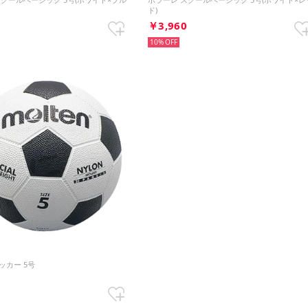
ド)
0
￥3,960
10%
ッカー 5号
5