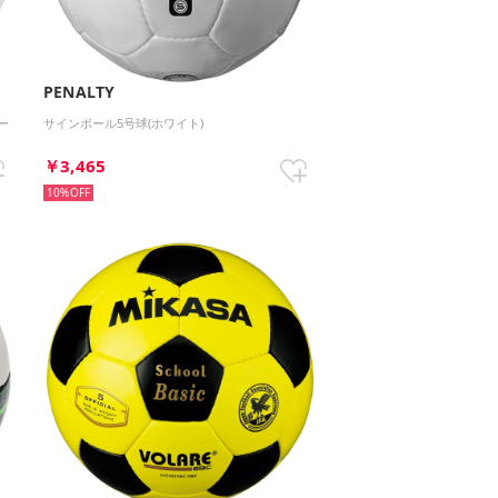
PENALTY
ー
サインボール5号球(ホワイト)
￥3,465
10%