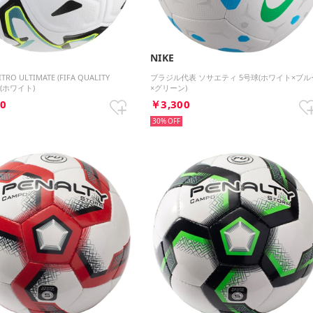
NIKE
ITRO ULTIMATE (FIFA QUALITY
ブラジル代表 ソサエティ 5号球(ホワイト×ブル
球(ホワイト)
×グリーン)
30
￥3,300
30%