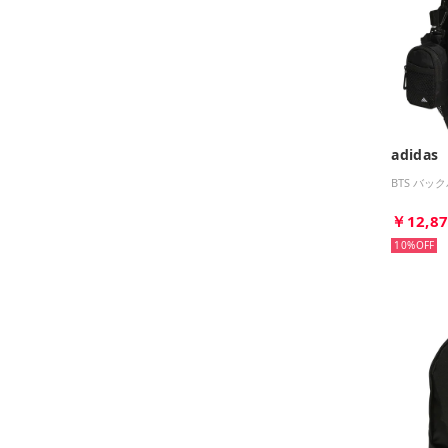
adidas
BTS バッ
￥12,8
10%