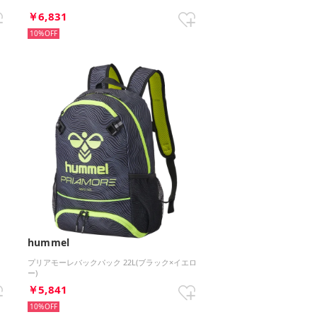
￥6,831
10%
hummel
プリアモーレバックパック 22L(ブラック×イエロ
ー)
￥5,841
10%