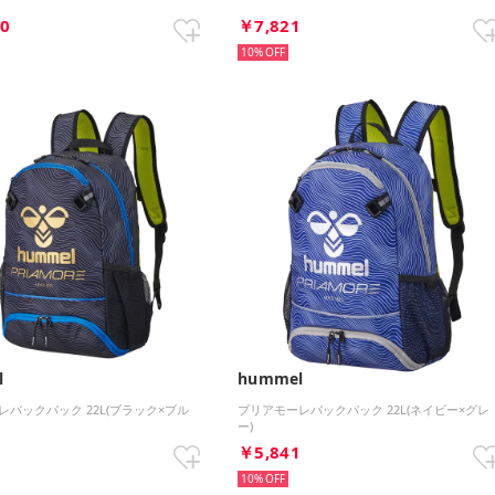
80
￥7,821
10%
l
hummel
レバックパック 22L(ブラック×ブル
プリアモーレバックパック 22L(ネイビー×グレ
ー)
1
￥5,841
10%