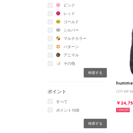
ピンク
レッド
ゴールド
シルバー
マルチカラー
パターン
アニマル
その他
humme
ポイント
CITY WP 
すべて
￥24,7
ポイント10倍
10%