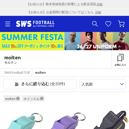
【お知らせ】熊本地域地震の影響による配送遅延
詳細
【お知らせ】お盆期間の配送についてはこちら
詳細
molten
モルテン
お気に入り
SWS football TOP
molten
さらに絞り込む
(全33件)
molten
ホイッスル